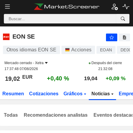
EON SE
19,02
€
+0,40 %
EON SE
Otros idiomas EON SE
Acciones
EOAN
DE00
Mercado cerrado -
Xetra
Después del cierre
17:37:48 07/08/2026
21:32:08
EUR
+0,40 %
19,02
19,04
+0,09 %
Resumen
Cotizaciones
Gráficos
Noticias
Empr
Todas
Recomendaciones analistas
Eventos destaca