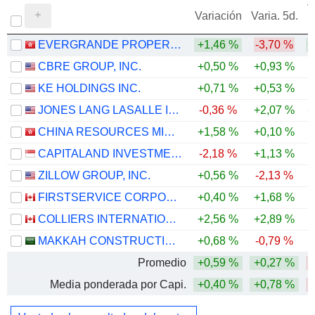
V
Variación
Varia. 5d.
EVERGRANDE PROPERTY SERVICES GROUP LIMITED
+1,46 %
-3,70 %
+
CBRE GROUP, INC.
+0,50 %
+0,93 %
KE HOLDINGS INC.
+0,71 %
+0,53 %
JONES LANG LASALLE INCORPORATED
-0,36 %
+2,07 %
+
CHINA RESOURCES MIXC LIFESTYLE SERVICES LIMITED
+1,58 %
+0,10 %
CAPITALAND INVESTMENT LIMITED
-2,18 %
+1,13 %
ZILLOW GROUP, INC.
+0,56 %
-2,13 %
-
FIRSTSERVICE CORPORATION
+0,40 %
+1,68 %
-
COLLIERS INTERNATIONAL GROUP INC.
+2,56 %
+2,89 %
-
MAKKAH CONSTRUCTION AND DEVELOPMENT COMPANY
+0,68 %
-0,79 %
Promedio
+0,59 %
+0,27 %
Media ponderada por Capi.
+0,40 %
+0,78 %