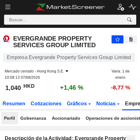
EVERGRANDE PROPERTY SERVICES GROUP LIMITED
1,040
$
+1,46 %
EVERGRANDE PROPERTY
SERVICES GROUP LIMITED
Empresa Evergrande Property Services Group Limited
Mercado cerrado -
Hong Kong S.E.
Varia. 1 de
10:08:13 07/08/2026
enero.
HKD
+1,46 %
1,040
-8,77 %
Resumen
Cotizaciones
Gráficos
Noticias
Empr
Perfil
Gobernanza
Accionariado
Operaciones de accionis
Descripción de la Actividad: Evergrande Property