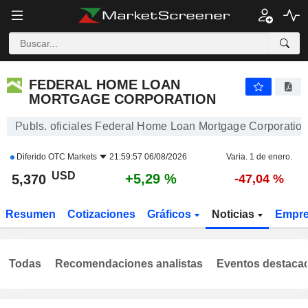
FEDERAL HOME LOAN MORTGAGE CORPORATION
5,370
$
+5,29 %
FEDERAL HOME LOAN
MORTGAGE CORPORATION
Publs. oficiales Federal Home Loan Mortgage Corporatio
Diferido
OTC Markets
21:59:57 06/08/2026
Varia. 1 de enero.
USD
+5,29 %
5,370
-47,04 %
Resumen
Cotizaciones
Gráficos
Noticias
Empr
Todas
Recomendaciones analistas
Eventos destaca