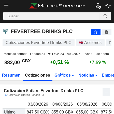
FEVERTREE DRINKS PLC
882,00
p
FEVERTREE DRINKS PLC
Cotizaciones Fevertree Drinks PLC
Acciones
FE
Mercado cerrado -
London S.E.
17:35:23 07/08/2026
Varia. 1 de enero.
GBX
+0,51 %
882,00
+7,69 %
Resumen
Cotizaciones
Gráficos
Noticias
Empr
Cotización 5 días: Fevertree Drinks PLC
Cotización diferida London S.E.
03/08/2026
04/08/2026
05/08/2026
06/08/
Último
847,50 GBX
855,00 GBX
855,00 GBX
877,5