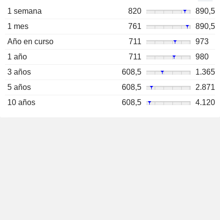
1 semana
820
890,5
1 mes
761
890,5
Año en curso
711
973
1 año
711
980
3 años
608,5
1.365
5 años
608,5
2.871
10 años
608,5
4.120