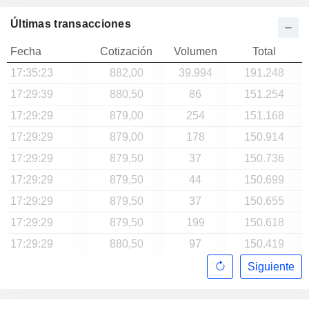
Últimas transacciones
Fecha
Cotización
Volumen
Total
17:35:23
882,00
39.994
191.248
17:29:39
880,50
86
151.254
17:29:29
879,00
254
151.168
17:29:29
879,00
178
150.914
17:29:29
879,50
37
150.736
17:29:29
879,50
44
150.699
17:29:29
879,50
37
150.655
17:29:29
879,50
199
150.618
17:29:29
880,50
97
150.419
Siguiente