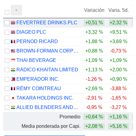
V
Variación
Varia. 5d.
FEVERTREE DRINKS PLC
+0,51 %
+2,32 %
DIAGEO PLC
+3,32 %
+9,51 %
-
PERNOD RICARD
+1,88 %
+3,69 %
-
BROWN-FORMAN CORPORATION
+0,88 %
-0,73 %
THAI BEVERAGE
+1,09 %
+1,09 %
RADICO KHAITAN LIMITED
+1,13 %
+2,00 %
+
EMPERADOR INC.
-1,26 %
+0,90 %
RÉMY COINTREAU
+2,69 %
-3,88 %
-
TAKARA HOLDINGS INC.
-2,91 %
-1,65 %
+
ALLIED BLENDERS AND DISTILLERS LIMITED
-0,95 %
-3,27 %
+
Promedio
+0,64 %
+1,16 %
Media ponderada por Capi.
+2,08 %
+5,16 %