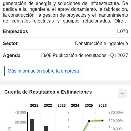
generación de energía y soluciones de infraestructura. Se
dedica a la ingeniería, el aprovisionamiento, la fabricación,
la construcción, la gestión de proyectos y el mantenimiento
de centrales eléctricas y equipos relacionados. Ofrece
calderas, molinos, generadores de vapor, sistemas de
Empleados
1.070
control de la calidad del aire y sistemas de automatización y
control, y proporciona soluciones en tecnologías de energía
Sector
Construcción e ingeniería
de vapor, hidroeléctrica y de gas, incluyendo el control de
emisiones y los servicios para centrales. Cuenta con
Agenda
13/08
Publicación de resultados - Q1 2027
instalaciones de fabricación en Durgapur y centros de
ingeniería en Noida, y presta apoyo a proyectos nacionales
e internacionales. Opera dentro del segmento de energía de
Más información sobre la empresa
GE Vernova y presta servicios a los sectores de la
generación de energía y la industria.
Cuenta de Resultados y Estimaciones