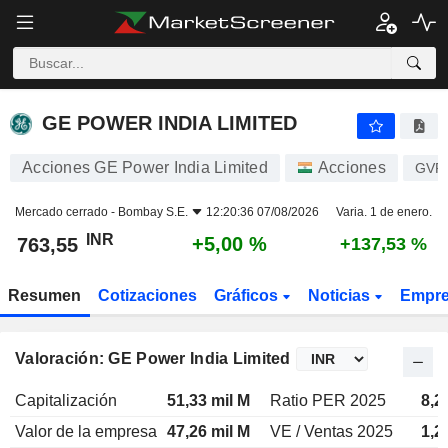
GE POWER INDIA LIMITED
763,55
₹
+5,00 %
GE POWER INDIA LIMITED
Acciones GE Power India Limited
Acciones
GVP
Mercado cerrado -
Bombay S.E.
12:20:36 07/08/2026
Varia. 1 de enero.
INR
+5,00 %
763,55
+137,53 %
Resumen
Cotizaciones
Gráficos
Noticias
Empr
Valoración: GE Power India Limited
Capitalización
51,33 mil M
Ratio PER 2025
8,2
Valor de la empresa
47,26 mil M
VE / Ventas 2025
1,2