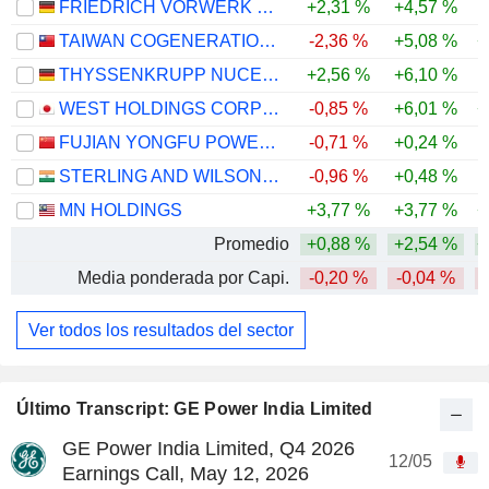
FRIEDRICH VORWERK GROUP SE
+2,31 %
+4,57 %
-
TAIWAN COGENERATION CORPORATION
-2,36 %
+5,08 %
+
THYSSENKRUPP NUCERA AG & CO. KGAA
+2,56 %
+6,10 %
-
WEST HOLDINGS CORPORATION
-0,85 %
+6,01 %
+
FUJIAN YONGFU POWER ENGINEERING CO.,LTD.
-0,71 %
+0,24 %
-
STERLING AND WILSON RENEWABLE ENERGY LIMITED
-0,96 %
+0,48 %
-
MN HOLDINGS
+3,77 %
+3,77 %
+
Promedio
+0,88 %
+2,54 %
+
Media ponderada por Capi.
-0,20 %
-0,04 %
Ver todos los resultados del sector
Último Transcript: GE Power India Limited
GE Power India Limited, Q4 2026
12/05
Earnings Call, May 12, 2026