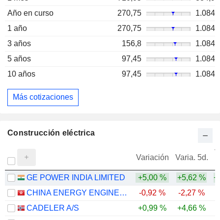
Año en curso
270,75
1.084
1 año
270,75
1.084
3 años
156,8
1.084
5 años
97,45
1.084
10 años
97,45
1.084
Más cotizaciones
Construcción eléctrica
V
Variación
Varia. 5d.
GE POWER INDIA LIMITED
+5,00 %
+5,62 %
+
CHINA ENERGY ENGINEERING CORPORATION LIMITED
-0,92 %
-2,27 %
-
CADELER A/S
+0,99 %
+4,66 %