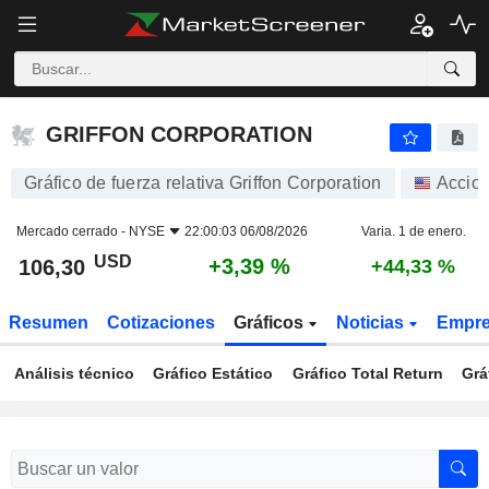
GRIFFON CORPORATION
106,30
$
+3,39 %
GRIFFON CORPORATION
Gráfico de fuerza relativa Griffon Corporation
Accio
Mercado cerrado -
NYSE
22:00:03 06/08/2026
Varia. 1 de enero.
USD
+3,39 %
106,30
+44,33 %
Resumen
Cotizaciones
Gráficos
Noticias
Empr
Análisis técnico
Gráfico Estático
Gráfico Total Return
Grá