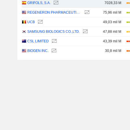
GRIFOLS, S.A.
7028,33 M
REGENERON PHARMACEUTICALS, INC.
75,96 mil M
UCB
49,03 mil M
SAMSUNG BIOLOGICS CO.,LTD.
47,88 mil M
CSL LIMITED
43,39 mil M
BIOGEN INC.
30,8 mil M