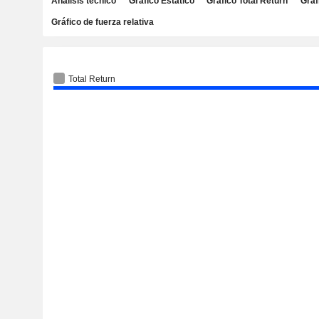
Análisis técnico
Gráfico Estático
Gráfico Total Return
Gráf
Gráfico de fuerza relativa
Total Return