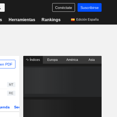
Conéctate
Suscribirse
s
Herramientas
Rankings
Edición España
Índices
Europa
América
Asia
 en PDF
MT
RE
genda
Sector
Derivados
ETFs