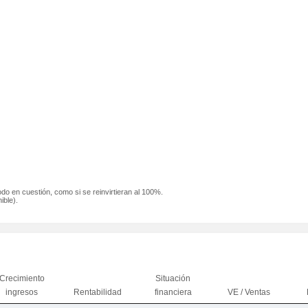
odo en cuestión, como si se reinvirtieran al 100%.
ible).
Crecimiento
Situación
ingresos
Rentabilidad
financiera
VE / Ventas