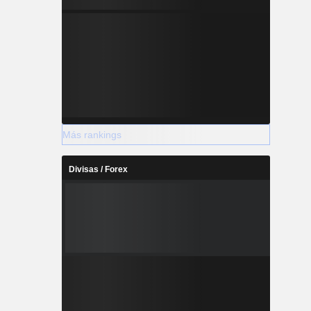
Más rankings
Divisas / Forex