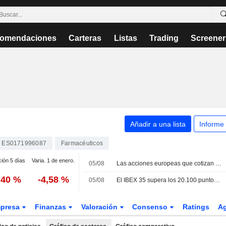
omendaciones
Carteras
Listas
Trading
Screener
Añadir a una lista
Informe
ES0171996087
Farmacéuticos
ción 5 días
Varia. 1 de enero.
05/08
Las acciones europeas que cotizan en EE. UU. como ADR suben ligeramente en la sesión del miércoles
,40 %
-4,58 %
05/08
El IBEX 35 supera los 20.100 puntos con la mirada en el sector tecnológico y la geopolítica
presa
Finanzas
Valoración
Consenso
Ratings
A