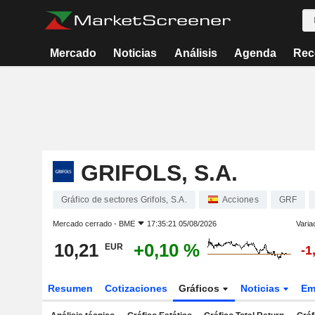
Mercado
Noticias
Análisis
Agenda
Rec
GRIFOLS, S.A.
Gráfico de sectores Grifols, S.A.
Acciones
GRF
Mercado cerrado -
BME
17:35:21 05/08/2026
Varia
10,21
+0,10 %
EUR
-1
Resumen
Cotizaciones
Gráficos
Noticias
Em