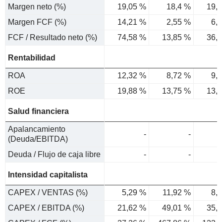
Margen neto (%)
19,05 %
18,4 %
19,
Margen FCF (%)
14,21 %
2,55 %
6,
FCF / Resultado neto (%)
74,58 %
13,85 %
36,
Rentabilidad
ROA
12,32 %
8,72 %
9,
ROE
19,88 %
13,75 %
13,
Salud financiera
Apalancamiento
-
-
(Deuda/EBITDA)
Deuda / Flujo de caja libre
-
-
Intensidad capitalista
CAPEX / VENTAS (%)
5,29 %
11,92 %
8,
CAPEX / EBITDA (%)
21,62 %
49,01 %
35,