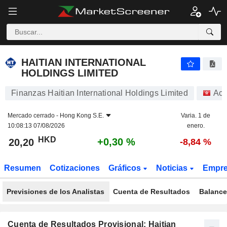
HAITIAN INTERNATIONAL HOLDINGS LIMITED
20,20
$
+0,30 %
HAITIAN INTERNATIONAL
HOLDINGS LIMITED
Finanzas Haitian International Holdings Limited
Acc
Mercado cerrado -
Hong Kong S.E.
Varia. 1 de
10:08:13 07/08/2026
enero.
HKD
+0,30 %
20,20
-8,84 %
Resumen
Cotizaciones
Gráficos
Noticias
Empr
Previsiones de los Analistas
Cuenta de Resultados
Balance
Cuenta de Resultados Provisional: Haitian