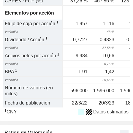
CAPEX / FCF (%)
37,26 %
467,86 %
123,
Elementos por acción
1
Flujo de caja por acción
1,957
1,116
1
Variación
-
-43 %
13
1
Dividendo / Acción
0,7727
0,4823
0,
Variación
-
-37,58 %
25
1
Activos netos por acción
9,984
10,66
1
Variación
-
6,76 %
10
1
BPA
1,91
1,42
Variación
-
-25,65 %
9
Número de valores (en
1.596.000
1.596.000
1.596
miles)
Fecha de publicación
22/3/22
20/3/23
18/
1
CNY
Datos estimados
Ratios de Valoración