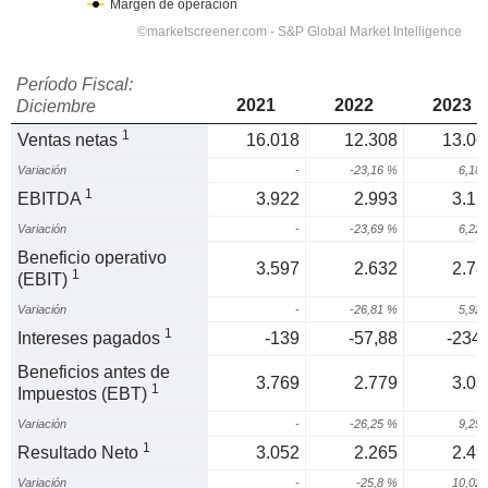
Período Fiscal:
2021
2022
2023
Diciembre
1
Ventas netas
16.018
12.308
13.06
Variación
-
-23,16 %
6,18
1
EBITDA
3.922
2.993
3.17
Variación
-
-23,69 %
6,22
Beneficio operativo
3.597
2.632
2.78
1
(EBIT)
Variación
-
-26,81 %
5,92
1
Intereses pagados
-139
-57,88
-234,
Beneficios antes de
3.769
2.779
3.03
1
Impuestos (EBT)
Variación
-
-26,25 %
9,25
1
Resultado Neto
3.052
2.265
2.49
Variación
-
-25,8 %
10,02