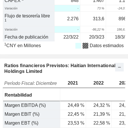
CAPEX
848
1.467
1.11
Variación
-
73 %
-24,07
Flujo de tesorería libre
2.276
313,6
898,
1
Variación
-
-86,22 %
186,61
Fecha de publicación
22/3/22
20/3/23
18/3/2
1
CNY en Millones
Datos estimados
Ratios financieros Previstos: Haitian International
Holdings Limited
2021
2022
202
Período Fiscal: Diciembre
Rentabilidad
Margen EBITDA (%)
24,49 %
24,32 %
24,
Margen EBIT (%)
22,45 %
21,39 %
21,
Margen EBT (%)
23,53 %
22,58 %
23,