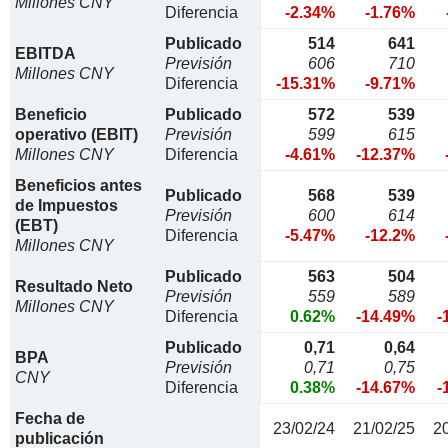
Millones CNY
Diferencia
-2.34%
-1.76%
Publicado
514
641
EBITDA
Previsión
606
710
Millones CNY
Diferencia
-15.31%
-9.71%
Beneficio
Publicado
572
539
operativo (EBIT)
Previsión
599
615
Millones CNY
Diferencia
-4.61%
-12.37%
Beneficios antes
Publicado
568
539
de Impuestos
Previsión
600
614
(EBT)
Diferencia
-5.47%
-12.2%
Millones CNY
Publicado
563
504
Resultado Neto
Previsión
559
589
Millones CNY
Diferencia
0.62%
-14.49%
-
Publicado
0,71
0,64
BPA
Previsión
0,71
0,75
CNY
Diferencia
0.38%
-14.67%
-
Fecha de
23/02/24
21/02/25
2
publicación