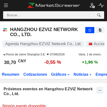
HANGZHOU EZVIZ NETWORK CO., LTD.
HANGZHOU EZVIZ NETWORK
CO., LTD.
Agenda Hangzhou EZVIZ Network Co., Ltd.
Accion
Precio de cierre
Shanghai S.E.
07/08/2026
Varia. 1 de enero.
CNY
-0,55 %
30,70
+1,96 %
Resumen
Cotizaciones
Gráficos
Noticias
Empr
Próximos eventos en Hangzhou EZVIZ Network
Co., Ltd.
Ningún evento disponible