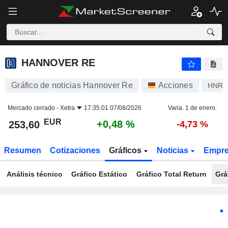
HANNOVER RE
253,60
€
+0,48 %
HANNOVER RE
Gráfico de noticias Hannover Re
Acciones
HNR1
Mercado cerrado -
Xetra
17:35:01 07/08/2026
Varia. 1 de enero.
EUR
+0,48 %
253,60
-4,73 %
Resumen
Cotizaciones
Gráficos
Noticias
Empr
Análisis técnico
Gráfico Estático
Gráfico Total Return
Grá