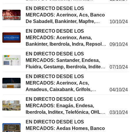
Caixabank, Cellnex, Enagás,
EN DIRECTO DESDE LOS
Iberdrola, Mapfre, Neinor Homes...
MERCADOS: Acerinox, Acs, Banco
De Sabadell, Bankinter, Mapfre,
10/10/24
Caixabank, Bbva, Iberdrola, Repsol,
EN DIRECTO DESDE LOS
Viscofan...
MERCADOS: Acerinox, Aena,
Bankinter, Iberdrola, Indra, Repsol,
09/10/24
Stellantis, Vidrala, CAF, Neinor
EN DIRECTO DESDE LOS
Homes...
MERCADOS: Santander, Endesa,
Fluidra, Gestamp, Iberdrola, Inditex,
07/10/24
Neinor Homes, Repsol, Cellnex
EN DIRECTO DESDE LOS
Telecom...
MERCADOS: Acerinox, Acs,
Amadeus, Caixabank, Grifols,
04/10/24
Ferrovial, Pirelli, Buzzi, Sabadell,
EN DIRECTO DESDE LOS
Meta...
MERCADOS: Enagás, Endesa,
Iberdrola, Inditex, Telefónica, OHLA,
03/10/24
Airtificial Intelligence, Pirelli, LVMH,
EN DIRECTO DESDE LOS
TotalEnergies...
MERCADOS: Aedas Homes, Banco