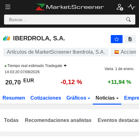
IBERDROLA, S.A.
20,70
€
-0,12 %
IBERDROLA, S.A.
Artículos de MarketScreener Iberdrola, S.A.
Accion
Tiempo real estimado
Tradegate
Varia. 1 de enero.
14:03:20 07/08/2026
EUR
-0,12 %
20,70
+11,94 %
Resumen
Cotizaciones
Gráficos
Noticias
Empr
Todas
Recomendaciones analistas
Eventos destaca