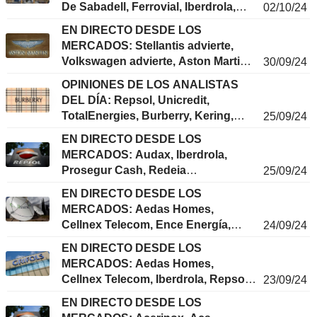
De Sabadell, Ferrovial, Iberdrola,
02/10/24
Ferrovial, Repsol, Covestro, Pirelli,
EN DIRECTO DESDE LOS
PepsiCo, CVS...
MERCADOS: Stellantis advierte,
Volkswagen advierte, Aston Martin
30/09/24
advierte
OPINIONES DE LOS ANALISTAS
DEL DÍA: Repsol, Unicredit,
TotalEnergies, Burberry, Kering,
25/09/24
Iberdrola, Tenaris, Eni, Equinor,
EN DIRECTO DESDE LOS
Audax Renovables...
MERCADOS: Audax, Iberdrola,
Prosegur Cash, Redeia
25/09/24
Corporacion, Repsol, Neinor
EN DIRECTO DESDE LOS
Homes, Sacyr, Oryzon, Naturgy
MERCADOS: Aedas Homes,
Energy...
Cellnex Telecom, Ence Energía,
24/09/24
Repsol, Iberdrola, Neinor Homes,
EN DIRECTO DESDE LOS
Santander, Oryzon...
MERCADOS: Aedas Homes,
Cellnex Telecom, Iberdrola, Repsol,
23/09/24
Viscofan, Grifols, BBVA...
EN DIRECTO DESDE LOS