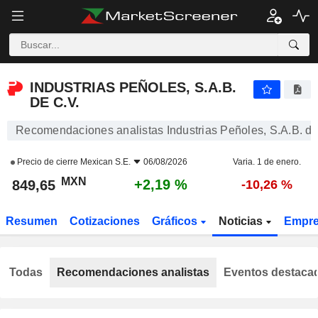
INDUSTRIAS PEÑOLES, S.A.B. DE C.V.
849,65
$
+2,19 %
INDUSTRIAS PEÑOLES, S.A.B.
DE C.V.
Recomendaciones analistas Industrias Peñoles, S.A.B. de
Precio de cierre
Mexican S.E.
06/08/2026
Varia. 1 de enero.
MXN
+2,19 %
849,65
-10,26 %
Resumen
Cotizaciones
Gráficos
Noticias
Empr
Todas
Recomendaciones analistas
Eventos destaca