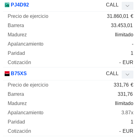
PJ4D92
CALL
31.860,01
€
33.453,01
Ilimitado
-
1
-
EUR
B75XS
CALL
331,76
€
331,76
Ilimitado
3.87x
1
-
EUR