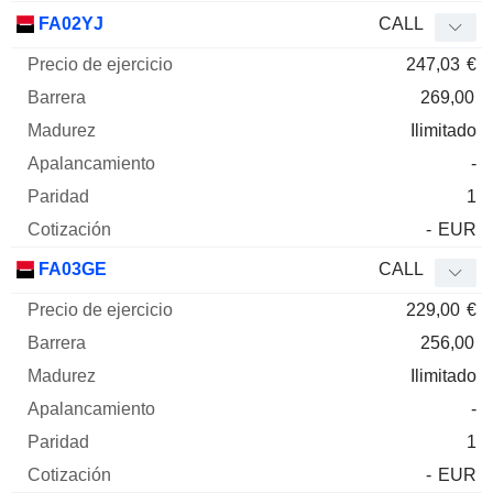
FA02YJ
CALL
247,03
€
269,00
Ilimitado
-
1
-
EUR
FA03GE
CALL
229,00
€
256,00
Ilimitado
-
1
-
EUR