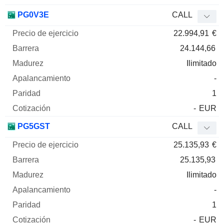
PG0V3E
CALL
22.994,91
€
24.144,66
Ilimitado
-
1
-
EUR
PG5GST
CALL
25.135,93
€
25.135,93
Ilimitado
-
1
-
EUR