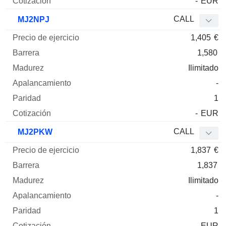
-
EUR
CALL
MJ2NPJ
1,405
€
1,580
Ilimitado
-
1
-
EUR
CALL
MJ2PKW
1,837
€
1,837
Ilimitado
-
1
-
EUR