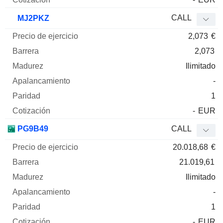
CALL
MJ2PKZ
2,073
€
2,073
Ilimitado
-
1
-
EUR
PG9B49
CALL
20.018,68
€
21.019,61
Ilimitado
-
1
-
EUR