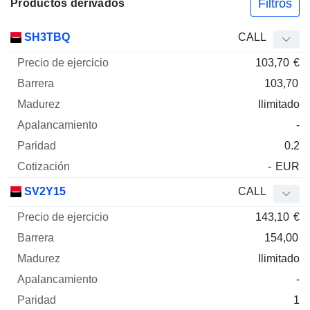
Filtros
Productos derivados
Precio
SH3TBQ
CALL
de
103,70
€
ejercicio
Barrera
Madurez
Elasticidad
Mnemo
Tipo
Pari
103,70
Ilimitado
-
0.2
-
EUR
SV2Y15
CALL
143,10
€
154,00
Ilimitado
-
1