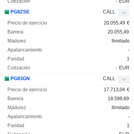
-
EUR
PG8ZSE
CALL
20.055,49
€
20.055,49
Ilimitado
-
1
-
EUR
PG83GN
CALL
17.713,04
€
18.598,69
Ilimitado
-
1