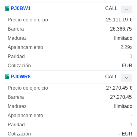
PJ0BW1
CALL
25.111,19
€
26.366,75
Ilimitado
2.29x
1
-
EUR
PJ0WR8
CALL
27.270,45
€
27.270,45
Ilimitado
-
1
-
EUR