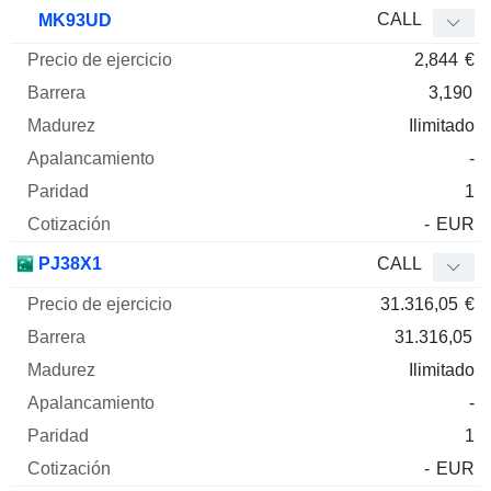
CALL
MK93UD
2,844
€
3,190
Ilimitado
-
1
-
EUR
PJ38X1
CALL
31.316,05
€
31.316,05
Ilimitado
-
1
-
EUR