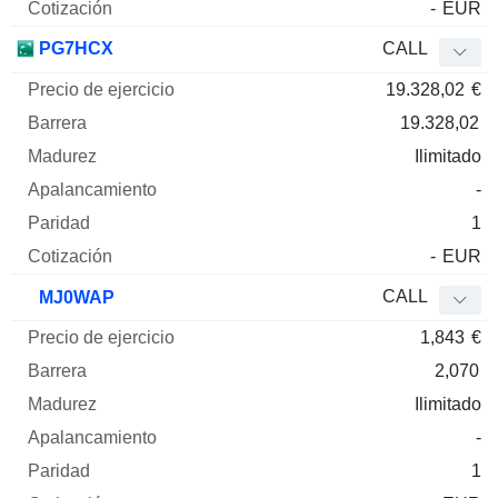
-
EUR
PG7HCX
CALL
19.328,02
€
19.328,02
Ilimitado
-
1
-
EUR
CALL
MJ0WAP
1,843
€
2,070
Ilimitado
-
1