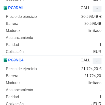
PG9DML
CALL
20.598,49
€
20.598,49
Ilimitado
-
1
-
EUR
PG9NQ4
CALL
21.724,20
€
21.724,20
Ilimitado
-
1
-
EUR