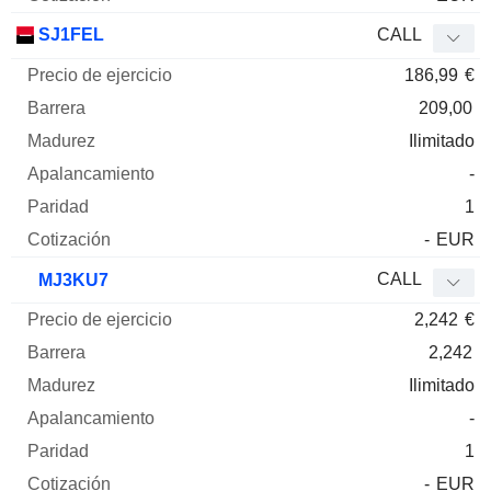
SJ1FEL
CALL
186,99
€
209,00
Ilimitado
-
1
-
EUR
CALL
MJ3KU7
2,242
€
2,242
Ilimitado
-
1
-
EUR