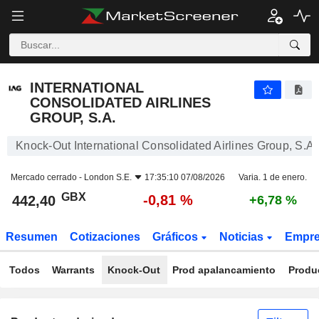
INTERNATIONAL CONSOLIDATED AIRLINES GROUP, S.A.
442,40
p
-0,81 %
INTERNATIONAL
CONSOLIDATED AIRLINES
GROUP, S.A.
Knock-Out International Consolidated Airlines Group, S.A.
Mercado cerrado -
London S.E.
17:35:10 07/08/2026
Varia. 1 de enero.
GBX
-0,81 %
442,40
+6,78 %
Resumen
Cotizaciones
Gráficos
Noticias
Empr
Todos
Warrants
Knock-Out
Prod apalancamiento
Produ