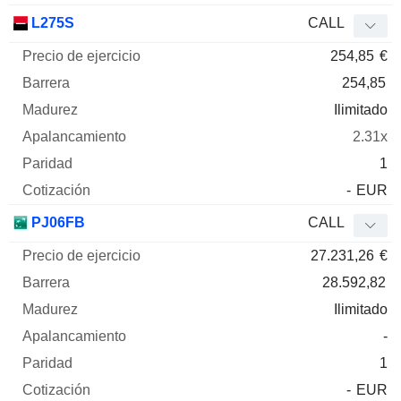
L275S
CALL
254,85
€
254,85
Ilimitado
2.31x
1
-
EUR
PJ06FB
CALL
27.231,26
€
28.592,82
Ilimitado
-
1
-
EUR