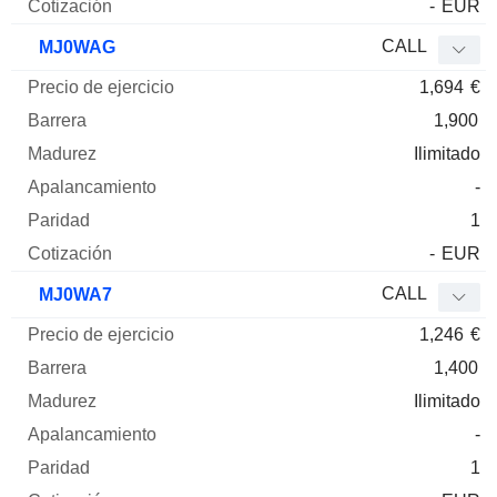
-
EUR
CALL
MJ0WAG
1,694
€
1,900
Ilimitado
-
1
-
EUR
CALL
MJ0WA7
1,246
€
1,400
Ilimitado
-
1