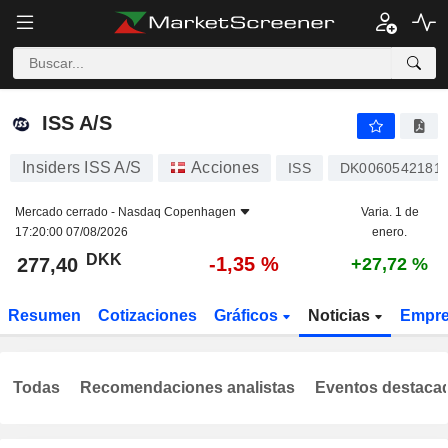
ISS A/S
277,40
kr
-1,35 %
ISS A/S
Insiders ISS A/S
Acciones
ISS
DK0060542181
Mercado cerrado -
Nasdaq Copenhagen
Varia. 1 de
17:20:00 07/08/2026
enero.
DKK
-1,35 %
277,40
+27,72 %
Resumen
Cotizaciones
Gráficos
Noticias
Empr
Todas
Recomendaciones analistas
Eventos destaca