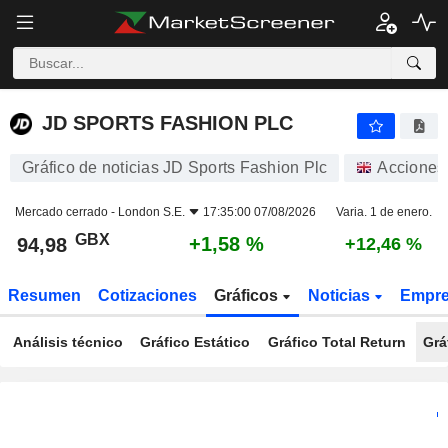
JD SPORTS FASHION PLC
94,98
p
+1,58 %
JD SPORTS FASHION PLC
Gráfico de noticias JD Sports Fashion Plc
Acciones
Mercado cerrado -
London S.E.
17:35:00 07/08/2026
Varia. 1 de enero.
GBX
+1,58 %
94,98
+12,46 %
Resumen
Cotizaciones
Gráficos
Noticias
Empr
Análisis técnico
Gráfico Estático
Gráfico Total Return
Grá