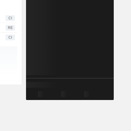
CI
RE
CI