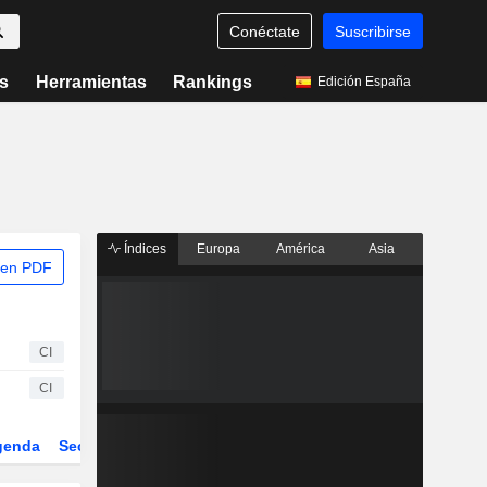
Conéctate
Suscribirse
s
Herramientas
Rankings
Edición España
Índices
Europa
América
Asia
 en PDF
CI
CI
genda
Sector
Derivados
ETFs