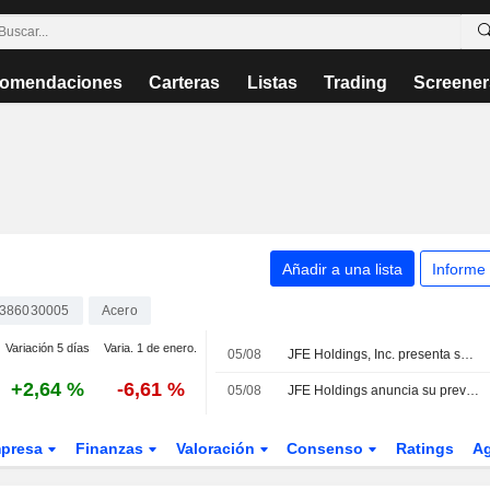
omendaciones
Carteras
Listas
Trading
Screener
Añadir a una lista
Informe
386030005
Acero
Variación 5 días
Varia. 1 de enero.
05/08
JFE Holdings, Inc. presenta sus previsiones de resultados para el primer semestre y el ejercicio completo de 2027
+2,64 %
-6,61 %
05/08
JFE Holdings anuncia su previsión de dividendos para el ejercicio fiscal que finaliza el 31 de marzo de 2027
presa
Finanzas
Valoración
Consenso
Ratings
A