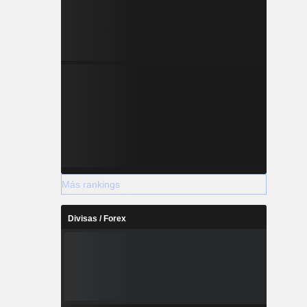
Más rankings
Divisas / Forex