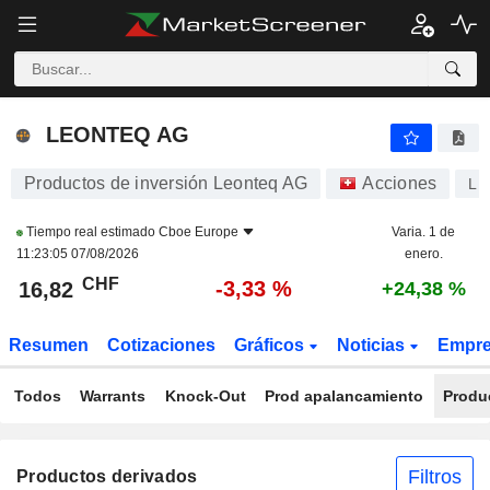
LEONTEQ AG
16,82
CHF
-3,33 %
LEONTEQ AG
Productos de inversión Leonteq AG
Acciones
LE
Tiempo real estimado
Cboe Europe
Varia. 1 de
11:23:05 07/08/2026
enero.
CHF
-3,33 %
16,82
+24,38 %
Resumen
Cotizaciones
Gráficos
Noticias
Empr
Todos
Warrants
Knock-Out
Prod apalancamiento
Produ
Filtros
Productos derivados