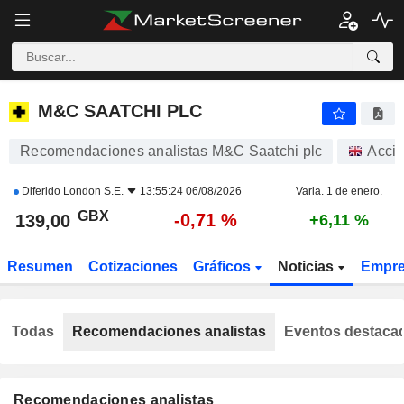
M&C SAATCHI PLC
139,00
p
-0,71 %
M&C SAATCHI PLC
Recomendaciones analistas M&C Saatchi plc
Acci
Diferido
London S.E.
13:55:24 06/08/2026
Varia. 1 de enero.
GBX
-0,71 %
139,00
+6,11 %
Resumen
Cotizaciones
Gráficos
Noticias
Empr
Todas
Recomendaciones analistas
Eventos destaca
Recomendaciones analistas