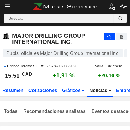
MAJOR DRILLING GROUP INTERNATIONAL INC.
15,51
$
+1,91 %
MAJOR DRILLING GROUP
INTERNATIONAL INC.
Publs. oficiales Major Drilling Group International Inc.
Diferido
Toronto S.E.
17:32:47 07/08/2026
Varia. 1 de enero.
CAD
+1,91 %
15,51
+20,16 %
Resumen
Cotizaciones
Gráficos
Noticias
Empr
Todas
Recomendaciones analistas
Eventos destaca