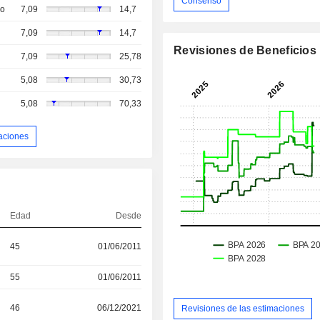
Consenso
so
7,09
14,7
7,09
14,7
Revisiones de Beneficios
7,09
25,78
5,08
30,73
5,08
70,33
aciones
Edad
Desde
45
01/06/2011
55
01/06/2011
46
06/12/2021
Revisiones de las estimaciones