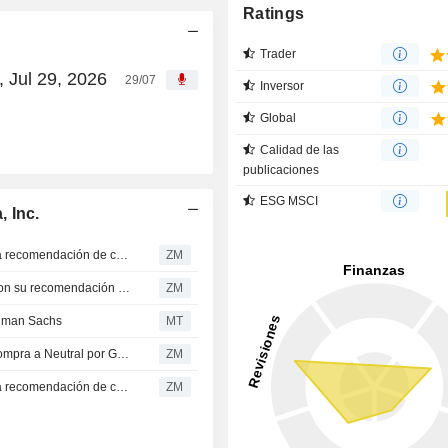
Ratings
Trader
, Jul 29, 2026
29/07
Inversor
Global
Calidad de las
publicaciones
ESG MSCI
 Inc.
MEDIAALPHA, INC. : RBC Capital Markets mantiene una recomendación de compra.
ZM
MEDIAALPHA, INC. : El RBC Capital Markets continua con su recomendación de compra
ZM
ldman Sachs
MT
MEDIAALPHA, INC. : Pasa de una recomendación de Compra a Neutral por Goldman Sachs
ZM
MEDIAALPHA, INC. : RBC Capital Markets mantiene una recomendación de compra.
ZM