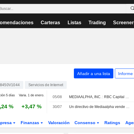
omendaciones
Carteras
Listas
Trading
Screener
Añadir a una lista
Informe
8450V1044
Servicios de Internet
ción 5 días
Varia. 1 de enero.
05/08
MEDIAALPHA, INC. : RBC Capital Markets mantiene una recomendación de compra.
,24 %
+3,47 %
30/07
Un directivo de Mediaalpha vende acciones por valor de 597.007 USD, según los registros de la SEC
presa
Finanzas
Valoración
Consenso
Ratings
Age