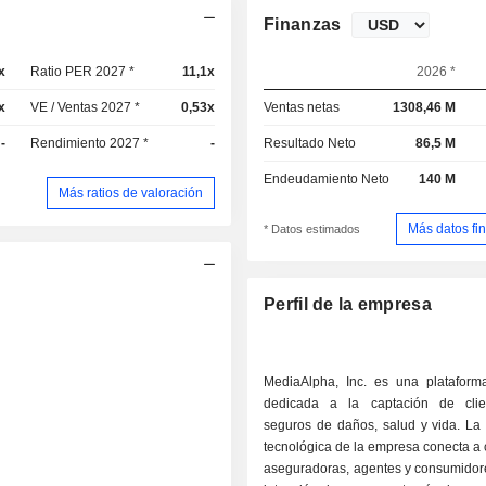
Finanzas
x
Ratio PER 2027 *
11,1x
2026 *
x
VE / Ventas 2027 *
0,53x
Ventas netas
1308,46 M
-
Rendimiento 2027 *
-
Resultado Neto
86,5 M
Endeudamiento Neto
140 M
Más ratios de valoración
Más datos fi
* Datos estimados
Perfil de la empresa
MediaAlpha, Inc. es una plataform
dedicada a la captación de clie
seguros de daños, salud y vida. La 
tecnológica de la empresa conecta a
aseguradoras, agentes y consumidore