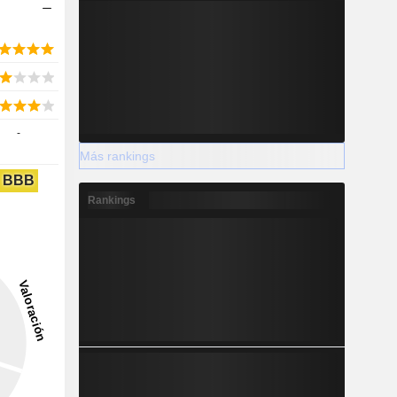
-
Más rankings
BBB
Rankings