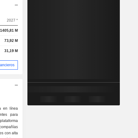
2027 *
1405,81 M
73,92 M
31,19 M
nancieros
a en línea
ntes para
plataforma
 compañías
s con alta