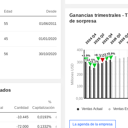
Edad
Desde
Ganancias trimestrales - 
de sorpresa
55
01/06/2011
45
01/01/2020
56
30/10/2020
mados
%
pal
Cantidad
Capitalización
-10.445
0,0193%
La agenda de la empresa
-72.000
0,1332%