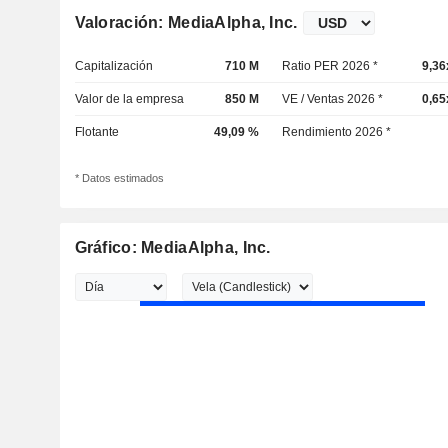
Valoración: MediaAlpha, Inc.
Capitalización
710 M
Ratio PER 2026 *
9,36
Valor de la empresa
850 M
VE / Ventas 2026 *
0,65
Flotante
49,09 %
Rendimiento 2026 *
* Datos estimados
Gráfico: MediaAlpha, Inc.