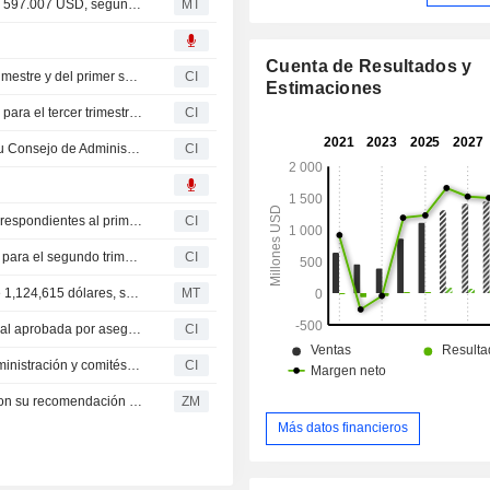
Un directivo de Mediaalpha vende acciones por valor de 597.007 USD, según los registros de la SEC
MT
Cuenta de Resultados y
MediaAlpha, Inc. presenta sus resultados del segundo trimestre y del primer semestre de 2026
CI
Estimaciones
MediaAlpha, Inc. presenta sus previsiones de resultados para el tercer trimestre de 2026
CI
Mediaalpha, Inc. nombra a Lauren StClair miembro de su Consejo de Administración, con efecto a partir del 15 de mayo de 2026
CI
MediaAlpha, Inc. presenta sus resultados financieros correspondientes al primer trimestre finalizado el 31 de marzo de 2026
CI
Mediaalpha, Inc. presenta sus previsiones de resultados para el segundo trimestre de 2026
CI
Un directivo de MediaAlpha vende acciones por valor de 1,124,615 dólares, según una reciente notificación a la SEC
MT
MediaAlpha Inc lanza una aplicación de IA conversacional aprobada por aseguradoras para la contratación de seguros de auto
CI
MediaAlpha, Inc. anuncia cambios en su Consejo de Administración y comités, efectivos a partir del 5 de mayo de 2026
CI
MEDIAALPHA, INC. : El RBC Capital Markets continua con su recomendación de compra
ZM
Más datos financieros