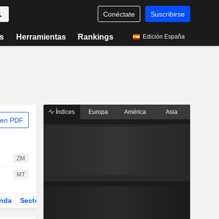
Conéctate
Suscribirse
s
Herramientas
Rankings
Edición España
Índices
Europa
América
Asia
 en PDF
ZM
MT
nda
Sector
Derivados
ETFs