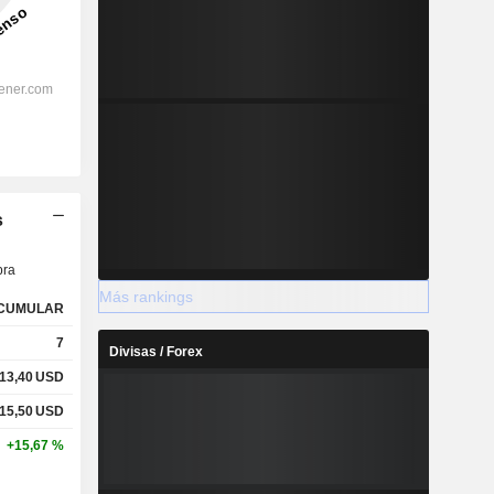
s
ra
Más rankings
CUMULAR
7
Divisas / Forex
13,40
USD
15,50
USD
+15,67 %