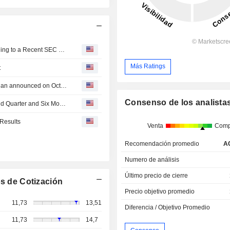
Mediaalpha Insider Sold Shares Worth $597,007, According to a Recent SEC Filing
Más Ratings
t
Tranche Update on MediaAlpha, Inc.'s Equity Buyback Plan announced on October 29, 2025.
Consenso de los analista
MediaAlpha, Inc. Reports Earnings Results for the Second Quarter and Six Months Ended June 30, 2026
Results
Venta
Comp
Recomendación promedio
A
Numero de análisis
Último precio de cierre
s de Cotización
Precio objetivo promedio
11,73
13,51
Diferencia / Objetivo Promedio
11,73
14,7