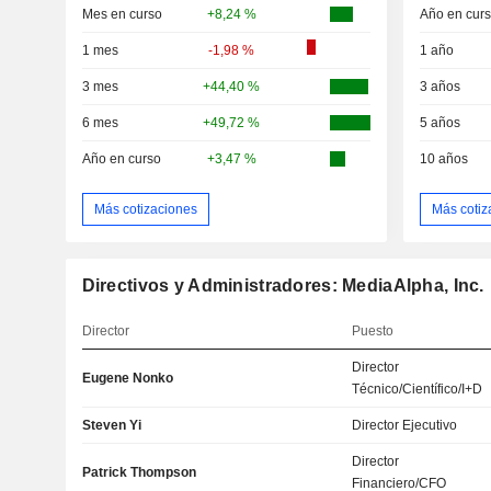
Mes en curso
+8,24 %
Año en cur
1 mes
-1,98 %
1 año
3 mes
+44,40 %
3 años
6 mes
+49,72 %
5 años
Año en curso
+3,47 %
10 años
Más cotizaciones
Más cotiz
Directivos y Administradores: MediaAlpha, Inc.
Director
Puesto
Director
Eugene Nonko
Técnico/Científico/I+D
Steven Yi
Director Ejecutivo
Director
Patrick Thompson
Financiero/CFO