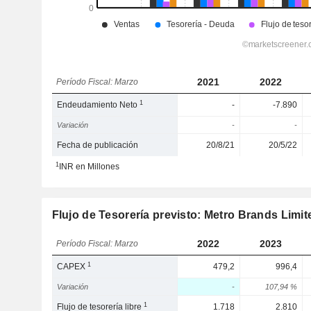
2021
2022
Período Fiscal: Marzo
1
Endeudamiento Neto
-
-7.890
Variación
-
-
Fecha de publicación
20/8/21
20/5/22
1
INR en Millones
Flujo de Tesorería previsto: Metro Brands Limit
2022
2023
Período Fiscal: Marzo
1
CAPEX
479,2
996,4
Variación
-
107,94 %
1
Flujo de tesorería libre
1.718
2.810