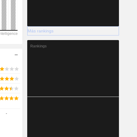
Más rankings
2028
Rankings
-12.228
-26,83 %
-
-