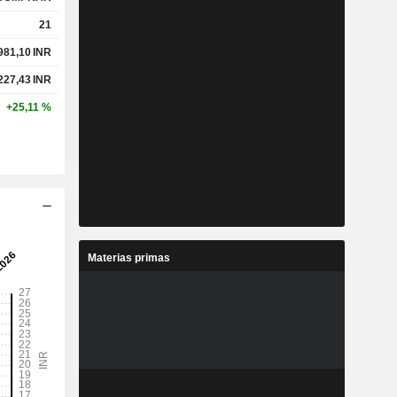
21
981,10
INR
%
17,9 %
227,43
INR
%
23,17 %
+25,11 %
-
-
-
-
Materias primas
%
3,22 %
%
10,53 %
%
15,09 %