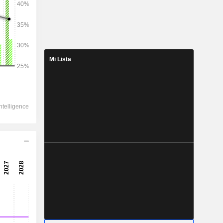
2028
Mi Lista
38.748
16,94 %
11.859
18,34 %
7.758
21,29 %
-1.405
7.545
21,97 %
5.756
22,76 %