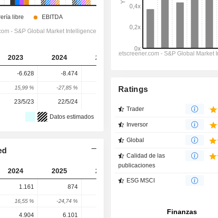
2023
2024
2025
2026
2027
-6.628
-8.474
-6.304
-6.978
-9.641
15,99 %
-27,85 %
25,61 %
-10,69 %
-11,03 %
Ratings
23/5/23
22/5/24
22/5/25
20/5/26
-
Trader
Datos estimados
Inversor
Global
ed
Calidad de las
publicaciones
2024
2025
2026
2027
2028
ESG MSCI
1.161
874
1.391
1.155
1.248
16,55 %
-24,74 %
59,16 %
8,69 %
8,06 %
4.904
6.101
3.347
7.996
8.272