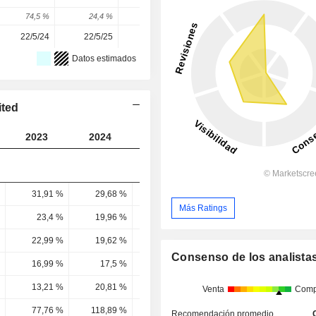
74,5 %
24,4 %
-45,15 %
31,86 %
3,44 %
22/5/24
22/5/25
20/5/26
-
-
Datos estimados
ited
2023
2024
2025
2026
2027
31,91 %
29,68 %
30,21 %
30,29 %
30,24 
Más Ratings
23,4 %
19,96 %
19,92 %
19,43 %
19,3 
22,99 %
19,62 %
20,02 %
19,25 %
18,67 
Consenso de los analista
16,99 %
17,5 %
13,98 %
14,36 %
14,15 
13,21 %
20,81 %
24,33 %
11,69 %
24,13 
Venta
Comp
77,76 %
118,89 %
174,02 %
81,4 %
170,53 
Recomendación promedio