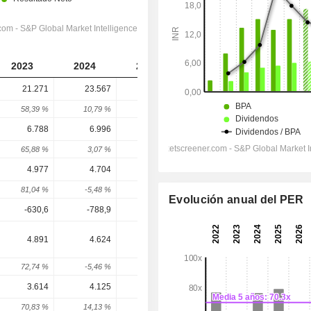
2023
2024
2025
2026
2027
21.271
23.567
25.074
28.636
33.136
58,39 %
10,79 %
6,39 %
14,21 %
15,71 %
6.788
6.996
7.574
8.674
10.021
65,88 %
3,07 %
8,27 %
14,52 %
15,53 %
4.977
4.704
4.994
5.564
6.396
81,04 %
-5,48 %
6,16 %
11,42 %
14,94 %
Evolución anual del PER
-630,6
-788,9
-904,6
-1.109
-1.251
4.891
4.624
5.019
5.512
6.186
72,74 %
-5,46 %
8,56 %
9,82 %
12,21 %
3.614
4.125
3.506
4.112
4.689
70,83 %
14,13 %
-15,01 %
17,27 %
14,04 %