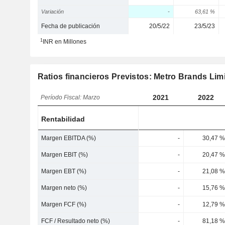
Variación
-
63,61 %
Fecha de publicación
20/5/22
23/5/23
1
INR en Millones
Ratios financieros Previstos: Metro Brands Lim
2021
2022
Período Fiscal: Marzo
Rentabilidad
Margen EBITDA (%)
-
30,47 %
Margen EBIT (%)
-
20,47 %
Margen EBT (%)
-
21,08 %
Margen neto (%)
-
15,76 %
Margen FCF (%)
-
12,79 %
FCF / Resultado neto (%)
-
81,18 %