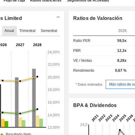
Flujo de caja
Ratios financieras
Segmentos de Actividad
s Limited
Ratios de Valoración
Anual
Trimestral
Semestral
2026
Ratio PER
59,5x
PBR
12,3x
VE / Ventas
8,28x
Rendimiento
0,67 %
Más ratios de v
* Datos estimados
BPA & Dividendos