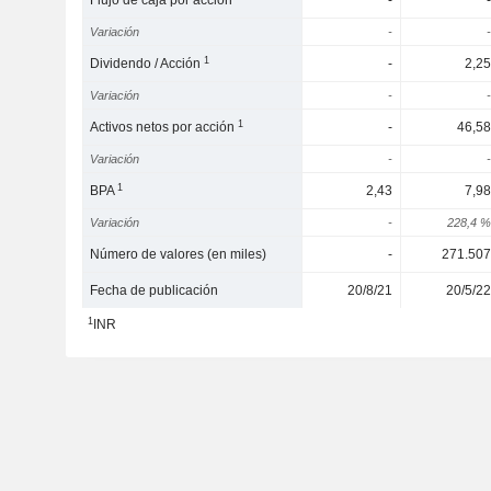
Flujo de caja por acción
-
-
Variación
-
-
1
Dividendo / Acción
-
2,25
Variación
-
-
1
Activos netos por acción
-
46,58
Variación
-
-
1
BPA
2,43
7,98
Variación
-
228,4 %
Número de valores (en miles)
-
271.507
Fecha de publicación
20/8/21
20/5/22
1
INR