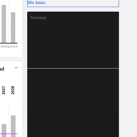
Mis listas
-
Rankings
ad