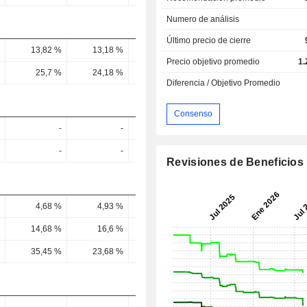
Numero de análisis
Último precio de cierre
13,82 %
13,18 %
10,49 %
11,19 %
17,7 
Precio objetivo promedio
1.
25,7 %
24,18 %
19,63 %
22,21 %
21,87 
Diferencia / Objetivo Promedio
Consenso
-
-
-
-
-
-
-
-
Revisiones de Beneficios
4,68 %
4,93 %
3,49 %
4,86 %
3,49 
14,68 %
16,6 %
11,54 %
16,04 %
11,53 
35,45 %
23,68 %
14,32 %
41,57 %
14,45 