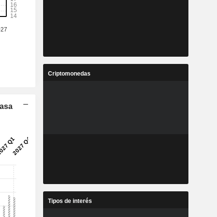
4
25,3
%
12,95 %
7
7,671
%
20,86 %
6
96,63
%
15,64 %
Criptomonedas
6
21,15
%
23,29 %
Tasa
7
272.547
-
-
Tipos de interés