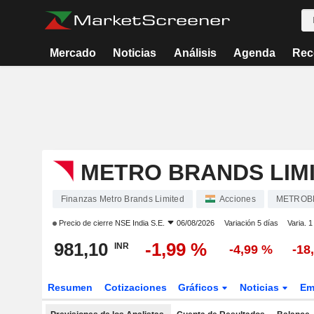
Mercado
Noticias
Análisis
Agenda
Rec
METRO BRANDS LIM
Finanzas Metro Brands Limited
Acciones
METROB
Precio de cierre
NSE India S.E.
06/08/2026
Variación 5 días
Varia. 
981,10
-1,99 %
INR
-4,99 %
-18
Resumen
Cotizaciones
Gráficos
Noticias
Em