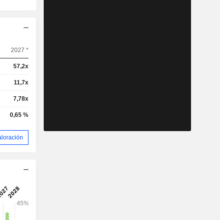
2027 *
57,2x
11,7x
7,78x
0,65 %
aloración