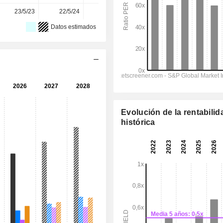
23/5/23
22/5/24
22/5/25
20/5/26
-
Datos estimados
Evolución de la rentabilid
histórica