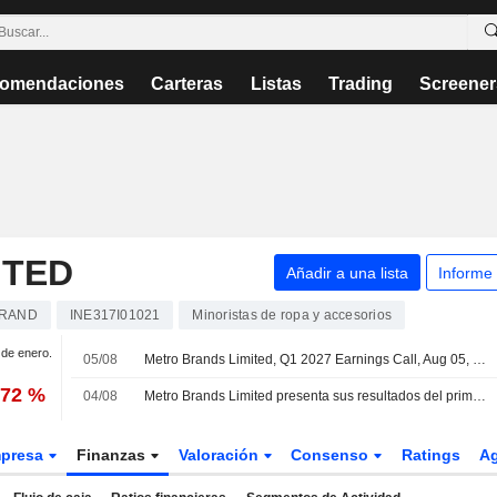
omendaciones
Carteras
Listas
Trading
Screener
ITED
Añadir a una lista
Informe
RAND
INE317I01021
Minoristas de ropa y accesorios
1 de enero.
05/08
Metro Brands Limited, Q1 2027 Earnings Call, Aug 05, 2026
,72 %
04/08
Metro Brands Limited presenta sus resultados del primer trimestre finalizado el 30 de junio de 2026
presa
Finanzas
Valoración
Consenso
Ratings
A