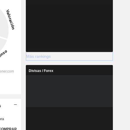
2028
Más rankings
Divisas / Forex
%
30,61 %
%
20,02 %
%
19,47 %
s
%
14,86 %
%
21,35 %
ra
%
143,7 %
COMPRAR