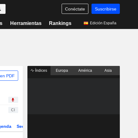
Conéctate
Suscribirse
s
Herramientas
Rankings
Edición España
Índices
Europa
América
Asia
 en PDF
CI
genda
Sector