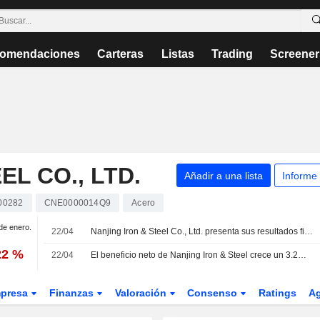
omendaciones
Carteras
Listas
Trading
Screener
EL CO., LTD.
Añadir a una lista
Informe
00282
CNE0000014Q9
Acero
 de enero.
22/04
Nanjing Iron & Steel Co., Ltd. presenta sus resultados financieros del primer trimestre finalizado el 31 de marzo de 2026
22 %
22/04
El beneficio neto de Nanjing Iron & Steel crece un 3.2% interanual en el primer trimestre
presa
Finanzas
Valoración
Consenso
Ratings
A