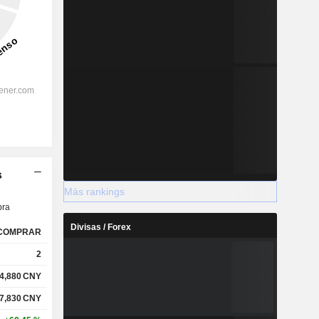
s
Más rankings
ra
Divisas / Forex
COMPRAR
2
4,880
CNY
7,830
CNY