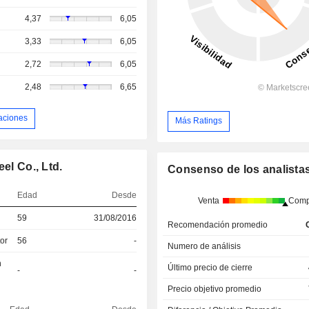
4,37
6,05
3,33
6,05
2,72
6,05
2,48
6,65
aciones
Más Ratings
el Co., Ltd.
Consenso de los analista
Edad
Desde
Venta
Comp
59
31/08/2016
Recomendación promedio
tor
56
-
Numero de análisis
n
Último precio de cierre
-
-
Precio objetivo promedio