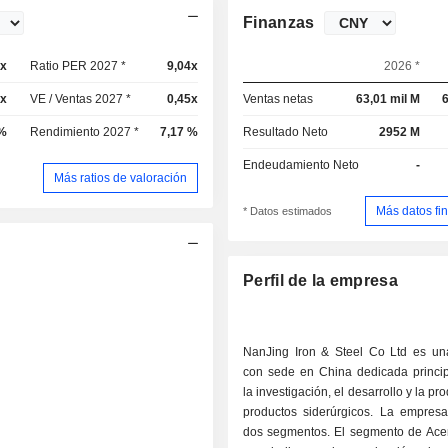
Finanzas
3x
Ratio PER 2027 *
9,04x
2026 *
8x
VE / Ventas 2027 *
0,45x
Ventas netas
63,01 mil M
6
 %
Rendimiento 2027 *
7,17 %
Resultado Neto
2952 M
Endeudamiento Neto
-
Más ratios de valoración
Más datos fi
* Datos estimados
Perfil de la empresa
NanJing Iron & Steel Co Ltd es u
con sede en China dedicada princi
la investigación, el desarrollo y la p
productos siderúrgicos. La empres
dos segmentos. El segmento de Ace