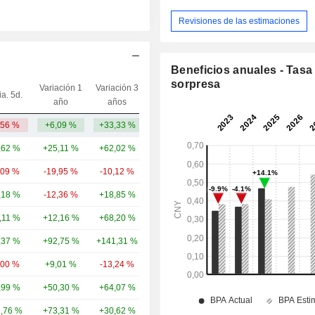
Revisiones de las estimaciones
Beneficios anuales - Tasa
sorpresa
Variación 1
Variación 3
ia. 5d.
Capi.($)
año
años
,56 %
+6,09 %
+33,33 %
4456,34 M
,62 %
+25,11 %
+62,02 %
34,14 mil M
,09 %
-19,95 %
-10,12 %
18,56 mil M
,18 %
-12,36 %
+18,85 %
15,19 mil M
,11 %
+12,16 %
+68,20 %
11,94 mil M
,37 %
+92,75 %
+141,31 %
11,01 mil M
,00 %
+9,01 %
-13,24 %
10,59 mil M
,99 %
+50,30 %
+64,07 %
10,74 mil M
1,76 %
+73,31 %
+30,62 %
10,54 mil M