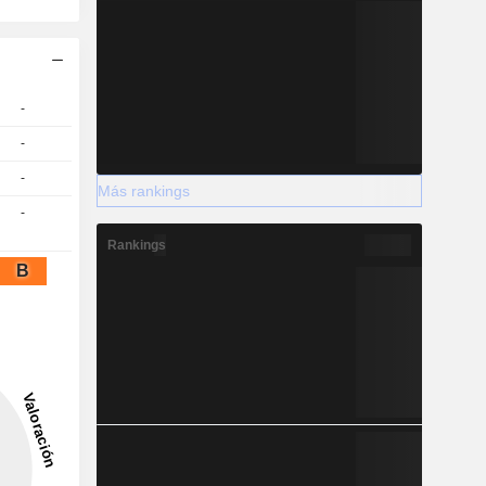
-
-
-
Más rankings
-
Rankings
B