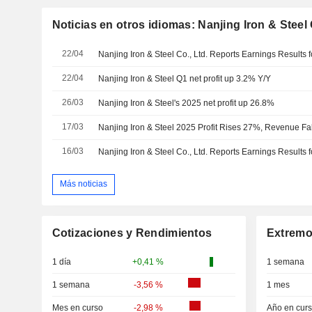
Noticias en otros idiomas: Nanjing Iron & Steel 
22/04
22/04
Nanjing Iron & Steel Q1 net profit up 3.2% Y/Y
26/03
Nanjing Iron & Steel's 2025 net profit up 26.8%
17/03
Nanjing Iron & Steel 2025 Profit Rises 27%, Revenue Fa
16/03
Más noticias
Cotizaciones y Rendimientos
Extremo
1 día
+0,41 %
1 semana
1 semana
-3,56 %
1 mes
Mes en curso
-2,98 %
Año en cur