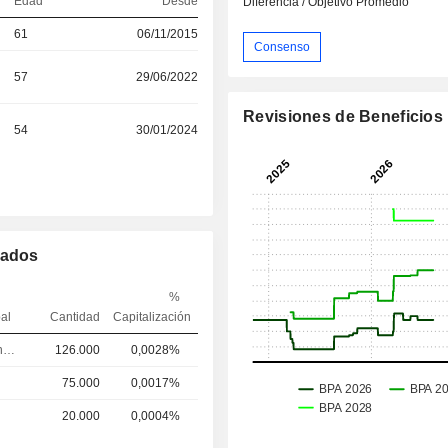
Edad
Desde
Diferencia / Objetivo Promedio
61
06/11/2015
Consenso
57
29/06/2022
Revisiones de Beneficios
54
30/01/2024
mados
%
pal
Cantidad
Capitalización
Secretario general
126.000
0,0028%
75.000
0,0017%
20.000
0,0004%