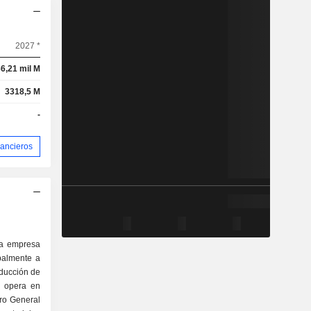
2027 *
6,21 mil M
3318,5 M
-
nancieros
na empresa
palmente a
roducción de
a opera en
ro General