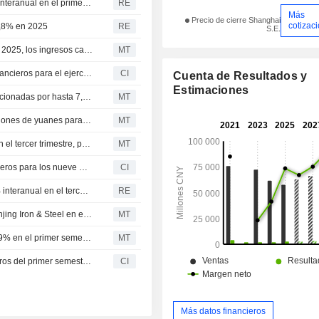
El beneficio neto de Nanjing Iron & Steel crece un 3.2% interanual en el primer trimestre
RE
Más
Precio de cierre Shanghai
cotizac
6,8% en 2025
RE
S.E.
El beneficio de Nanjing Iron & Steel aumenta un 27% en 2025, los ingresos caen un 6%
MT
Nanjing Iron & Steel Co., Ltd. presenta sus resultados financieros para el ejercicio cerrado el 31 de diciembre de 2025
CI
Cuenta de Resultados y
Estimaciones
Nanjing Iron & Steel prevé transacciones con partes relacionadas por hasta 7,38 mil millones de yuanes en 2026; las acciones suben un 3%
MT
Nanjing Iron & Steel propone garantías de hasta 300 millones de yuanes para sus subsidiarias en 2026; las acciones suben un 3%
MT
El beneficio neto de Nanjing Iron & Steel sube un 37% en el tercer trimestre, pese a caída del 8% en ingresos; acciones avanzan un 2%
MT
Nanjing Iron & Steel Co., Ltd. presenta resultados financieros para los nueve meses finalizados el 30 de septiembre de 2025
CI
El beneficio neto de Nanjing Iron & Steel crece un 37,1% interanual en el tercer trimestre
RE
Crecen la Producción y Ventas de Acero Especial de Nanjing Iron & Steel en el Segundo Trimestre
MT
El beneficio atribuible de Nanjing Iron & Steel sube un 19% en el primer semestre; las acciones aumentan un 6%
MT
Nanjing Iron & Steel Co., Ltd. publica resultados financieros del primer semestre de 2025
CI
Más datos financieros