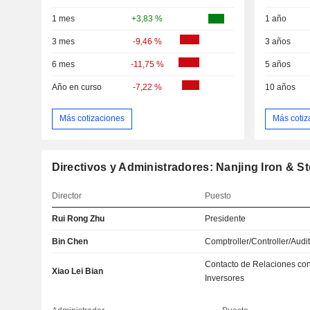
1 mes
+3,83 %
1 año
3 mes
-9,46 %
3 años
6 mes
-11,75 %
5 años
Año en curso
-7,22 %
10 años
Más cotizaciones
Más cotiz
Directivos y Administradores: Nanjing Iron & Ste
Director
Puesto
Rui Rong Zhu
Presidente
Bin Chen
Comptroller/Controller/Audi
Contacto de Relaciones co
Xiao Lei Bian
Inversores