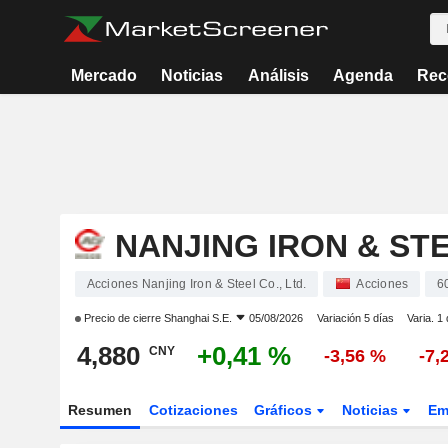
Mercado
Noticias
Análisis
Agenda
Rec
NANJING IRON & STE
Acciones Nanjing Iron & Steel Co., Ltd.
Acciones
6
Precio de cierre
Shanghai S.E.
05/08/2026
Variación 5 días
Varia. 1
4,880
+0,41 %
CNY
-3,56 %
-7,
Resumen
Cotizaciones
Gráficos
Noticias
Em