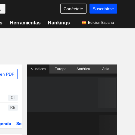
Conéctate
Suscribirse
s
Herramientas
Rankings
Edición España
Índices
Europa
América
Asia
 en PDF
CI
RE
genda
Sector
ETFs