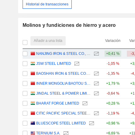
Historial de transacciones
Molinos y fundiciones de hierro y acero
Añadir a una lista
Variación
Var
NANJING IRON & STEEL CO., LTD.
+0,41 %
-3
JSW STEEL LIMITED
-1,05 %
+3
BAOSHAN IRON & STEEL CO., LTD.
-1,35 %
-4
INNER MONGOLIA BAOTOU STEEL UNION CO., LTD.
+1,79 %
+3
JINDAL STEEL & POWER LIMITED
-0,64 %
+1
BHARAT FORGE LIMITED
+0,28 %
+1
CITIC PACIFIC SPECIAL STEEL GROUP CO., LTD
-1,19 %
-4
BLUESCOPE STEEL LIMITED
+0,98 %
+9
TERNIUM S.A.
+6,69 %
+1