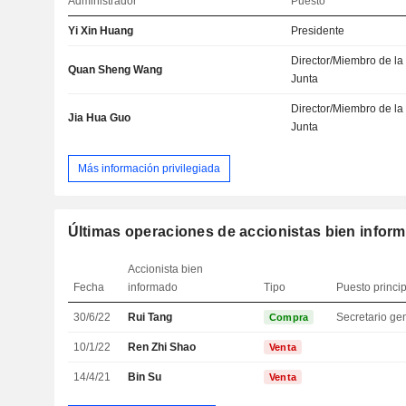
Administrador
Puesto
Yi Xin Huang
Presidente
Director/Miembro de la
Quan Sheng Wang
Junta
Director/Miembro de la
Jia Hua Guo
Junta
Más información privilegiada
Últimas operaciones de accionistas bien infor
Accionista bien
Fecha
informado
Tipo
Puesto princi
30/6/22
Rui Tang
Compra
10/1/22
Ren Zhi Shao
Venta
14/4/21
Bin Su
Venta