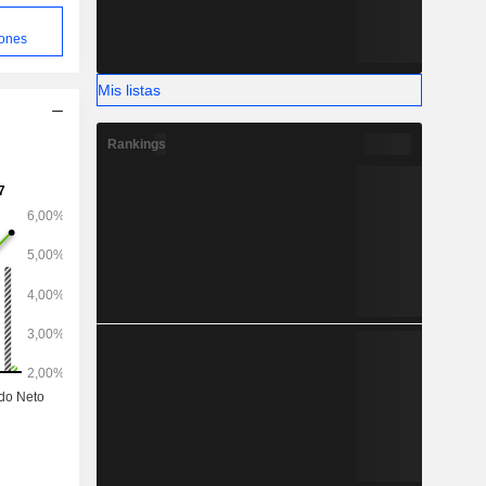
iones
Mis listas
Rankings