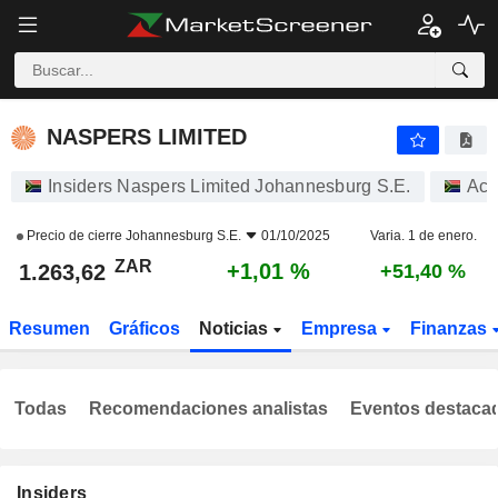
NASPERS LIMITED
1.263,62
R
+1,01 %
NASPERS LIMITED
Insiders Naspers Limited Johannesburg S.E.
Acc
Precio de cierre
Johannesburg S.E.
01/10/2025
Varia. 1 de enero.
ZAR
+1,01 %
1.263,62
+51,40 %
Resumen
Gráficos
Noticias
Empresa
Finanzas
Todas
Recomendaciones analistas
Eventos destaca
Insiders