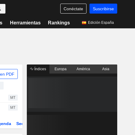
Conéctate
Suscribirse
s
Herramientas
Rankings
Edición España
Índices
Europa
América
Asia
 en PDF
s
MT
MT
genda
Sector
Derivados