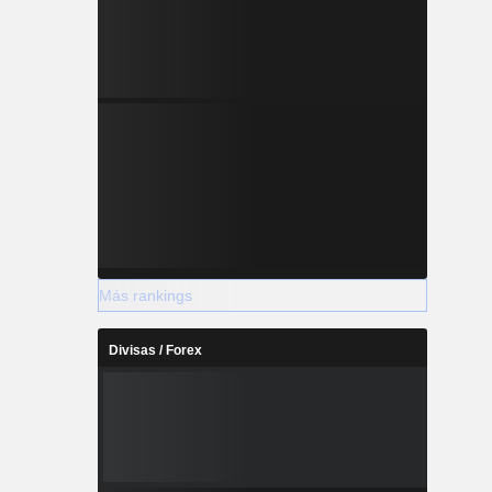
Más rankings
Divisas / Forex