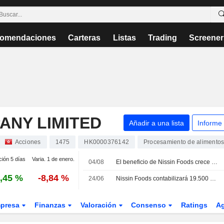
omendaciones
Carteras
Listas
Trading
Screener
ANY LIMITED
Añadir a una lista
Informe
Acciones
1475
HK0000376142
Procesamiento de alimento
ción 5 días
Varia. 1 de enero.
04/08
El beneficio de Nissin Foods crece un 18% en el primer trimestre fiscal impulsado por el negocio internacional
,45 %
-8,84 %
24/06
Nissin Foods contabilizará 19.500 millones JPY en dividendos de sus filiales como ingresos
presa
Finanzas
Valoración
Consenso
Ratings
A