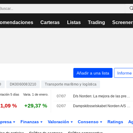
omendaciones
Carteras
Listas
Trading
Screener
Añadir a una lista
Informe
D
DK0060083210
Transporte marítimo y logística
riación 5 días
Varia. 1 de enero.
07/07
D/s Norden: La mejora de las previsiones respalda el potencial alcista
-1,09 %
+29,37 %
02/07
Dampskibsselskabet Norden A/S eleva sus previsiones de beneficios para el ejercicio 2026
presa
Finanzas
Valoración
Consenso
Ratings
A