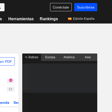
Conéctate
Suscribirse
s
Herramientas
Rankings
Edición España
Índices
Europa
América
Asia
 en PDF
CI
genda
Sector
Derivados
ETFs