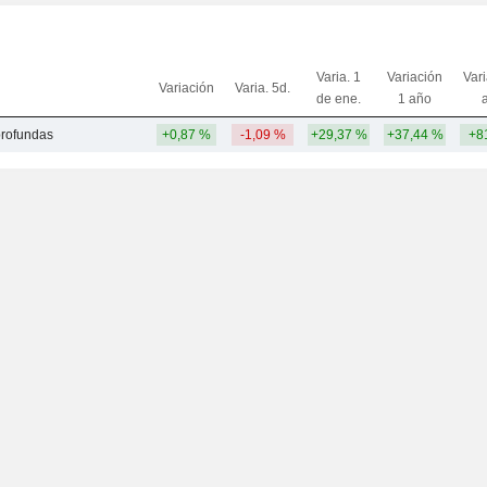
Varia. 1
Variación
Var
Variación
Varia. 5d.
de ene.
1 año
profundas
+0,87 %
-1,09 %
+29,37 %
+37,44 %
+8