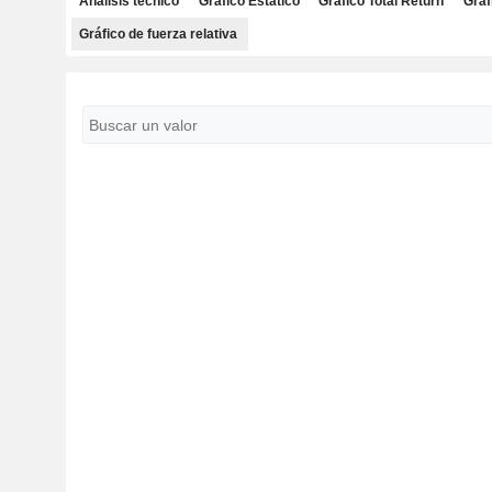
Análisis técnico
Gráfico Estático
Gráfico Total Return
Gráf
Gráfico de fuerza relativa