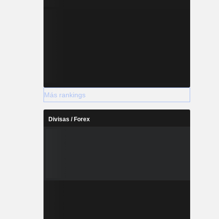
Más rankings
Divisas / Forex