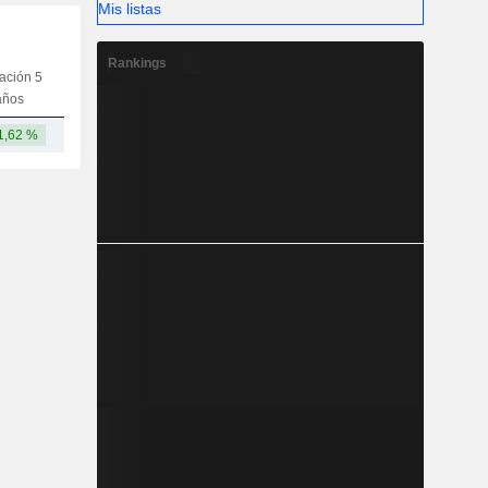
Mis listas
Rankings
iación 5
Capi.
CT
MT
LT
años
1,62 %
1378,73 M