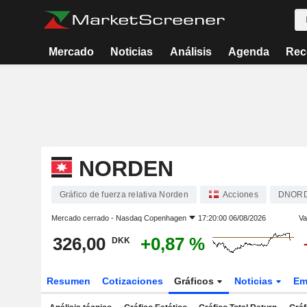
Mercado
Noticias
Análisis
Agenda
Rec
NORDEN
Gráfico de fuerza relativa Norden
Acciones
DNOR
Mercado cerrado -
Nasdaq Copenhagen
17:20:00 06/08/2026
Va
326,00
+0,87 %
DKK
Resumen
Cotizaciones
Gráficos
Noticias
Em