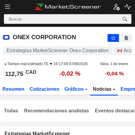
ONEX CORPORATION
112,75
$
-0,02 %
ONEX CORPORATION
Estrategias MarketScreener Onex Corporation
Acci
Tiempo real estimado
TE
16:17:09 07/08/2026
Varia. 1 de enero.
CAD
-0,02 %
112,75
-0,04 %
Resumen
Cotizaciones
Gráficos
Noticias
Empr
Todas
Recomendaciones analistas
Eventos destaca
Estrategias MarketScreener