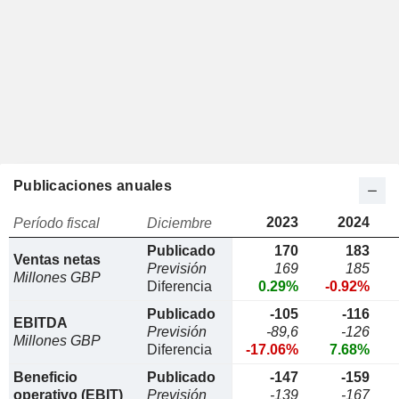
Publicaciones anuales
2023
2024
Período fiscal
Diciembre
Publicado
170
183
Ventas netas
Previsión
169
185
Millones GBP
Diferencia
0.29%
-0.92%
Publicado
-105
-116
EBITDA
Previsión
-89,6
-126
Millones GBP
Diferencia
-17.06%
7.68%
Beneficio
Publicado
-147
-159
operativo (EBIT)
Previsión
-139
-167