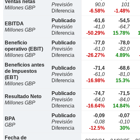
Ventas netas
Previsión
90,0
101
Millones GBP
Diferencia
-6.58%
-1.48%
Publicado
-61,6
-54,5
EBITDA
Previsión
-41,0
-64,7
Millones GBP
Diferencia
-50.29%
15.78%
Beneficio
Publicado
-77,0
-78,0
operativo (EBIT)
Previsión
-61,0
-82,0
Millones GBP
Diferencia
-26.27%
4.89%
Beneficios antes
Publicado
-71,4
-68,6
de Impuestos
Previsión
-61,0
-81,0
(EBT)
Diferencia
-16.98%
15.3%
Millones GBP
Publicado
-74,7
-71,5
Resultado Neto
Previsión
-64,0
-84,0
Millones GBP
Diferencia
-16.64%
14.84%
Publicado
-0,09
-0,07
BPA
Previsión
-0,08
-0,10
GBP
Diferencia
-12.5%
30%
Fecha de