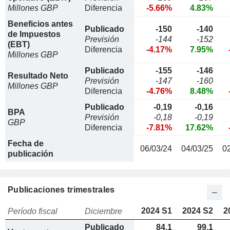
Millones GBP
Diferencia
-5.66%
4.83%
Beneficios antes
Publicado
-150
-140
de Impuestos
Previsión
-144
-152
(EBT)
Diferencia
-4.17%
7.95%
Millones GBP
Publicado
-155
-146
Resultado Neto
Previsión
-147
-160
Millones GBP
Diferencia
-4.76%
8.48%
Publicado
-0,19
-0,16
BPA
Previsión
-0,18
-0,19
GBP
Diferencia
-7.81%
17.62%
Fecha de
06/03/24
04/03/25
0
publicación
Publicaciones trimestrales
2024 S1
2024 S2
2
Período fiscal
Diciembre
Publicado
84,1
99,1