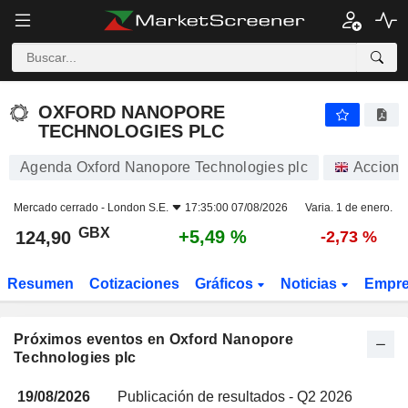
OXFORD NANOPORE TECHNOLOGIES PLC
OXFORD NANOPORE
TECHNOLOGIES PLC
Agenda Oxford Nanopore Technologies plc
Accione
Mercado cerrado -
London S.E.
17:35:00 07/08/2026
Varia. 1 de enero.
GBX
+5,49 %
124,90
-2,73 %
Resumen
Cotizaciones
Gráficos
Noticias
Empr
Próximos eventos en Oxford Nanopore
Technologies plc
19/08/2026
Publicación de resultados - Q2 2026