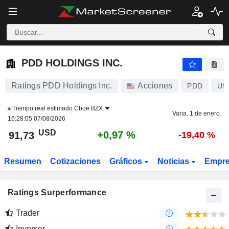
PDD HOLDINGS INC.
91,73
$
+0,97 %
PDD HOLDINGS INC.
Ratings PDD Holdings Inc.
Acciones
PDD
US
Tiempo real estimado
Cboe BZX
Varia. 1 de enero.
16:28:05 07/08/2026
USD
+0,97 %
91,73
-19,40 %
Resumen
Cotizaciones
Gráficos
Noticias
Empr
Ratings Surperformance
Trader
Inversor