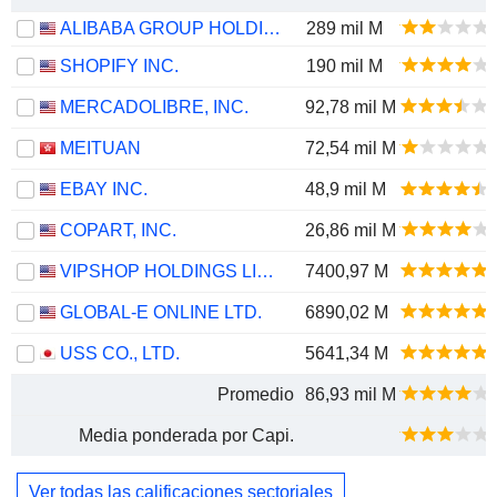
ALIBABA GROUP HOLDING LIMITED
289 mil M
SHOPIFY INC.
190 mil M
MERCADOLIBRE, INC.
92,78 mil M
MEITUAN
72,54 mil M
EBAY INC.
48,9 mil M
COPART, INC.
26,86 mil M
VIPSHOP HOLDINGS LIMITED
7400,97 M
GLOBAL-E ONLINE LTD.
6890,02 M
USS CO., LTD.
5641,34 M
Promedio
86,93 mil M
Media ponderada por Capi.
Ver todas las calificaciones sectoriales