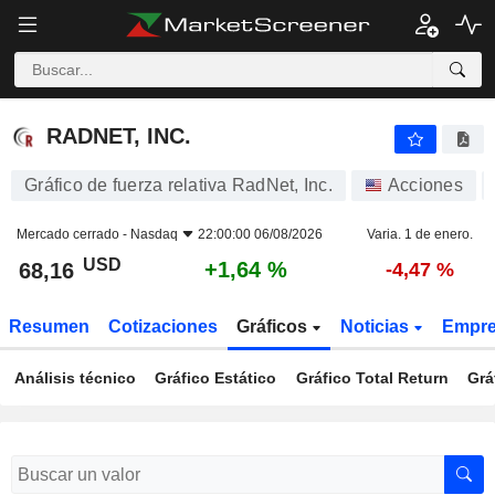
RADNET, INC.
68,16
$
+1,64 %
RADNET, INC.
Gráfico de fuerza relativa RadNet, Inc.
Acciones
Mercado cerrado -
Nasdaq
22:00:00 06/08/2026
Varia. 1 de enero.
USD
+1,64 %
68,16
-4,47 %
Resumen
Cotizaciones
Gráficos
Noticias
Empr
Análisis técnico
Gráfico Estático
Gráfico Total Return
Grá