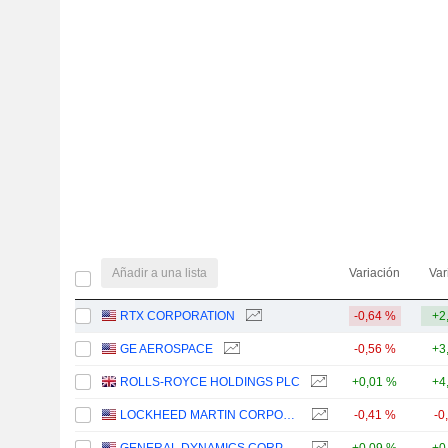
Añadir a una lista
Variación
Var
RTX CORPORATION
-0,64 %
+2
GE AEROSPACE
-0,56 %
+3
ROLLS-ROYCE HOLDINGS PLC
+0,01 %
+4
LOCKHEED MARTIN CORPORATION
-0,41 %
-0