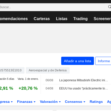
omendaciones
Carteras
Listas
Trading
Screener
Añadir a una lista
Informe
US75513E1010
Aeroespacial y de Defensa
ación 5 días
Varia. 1 de enero.
06/08
La japonesa Mitsubishi Electric inicia los preparativos industriales para el caza GCAP
2,91 %
+20,76 %
04/08
EEUU ha usado "prácticamente todos" sus misiles de precisión de largo alcance: fuentes
presa
Finanzas
Valoración
Consenso
Ratings
A