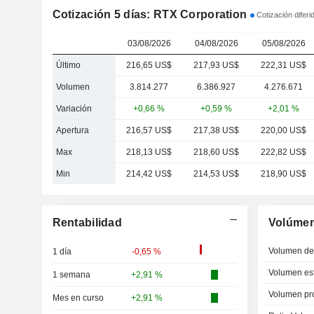
Cotización 5 días: RTX Corporation
Cotización difer
03/08/2026
04/08/2026
05/08/2026
Último
216,65 US$
217,93 US$
222,31 US$
Volumen
3.814.277
6.386.927
4.276.671
Variación
+0,66 %
+0,59 %
+2,01 %
Apertura
216,57 US$
217,38 US$
220,00 US$
Max
218,13 US$
218,60 US$
222,82 US$
Min
214,42 US$
214,53 US$
218,90 US$
Rentabilidad
Volúme
Volumen del
1 día
-0,65 %
Volumen est
1 semana
+2,91 %
Volumen pr
Mes en curso
+2,91 %