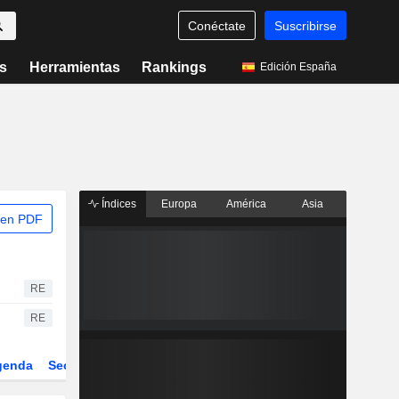
Conéctate
Suscribirse
s
Herramientas
Rankings
Edición España
Índices
Europa
América
Asia
 en PDF
RE
RE
genda
Sector
Derivados
ETFs