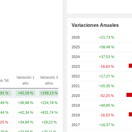
Variaciones Anuales
2026
+21,73 %
2025
+58,49 %
2024
+37,53 %
2023
-16,63 %
2022
+17,27 %
Variación 1
Variación 3
ia. 5d.
Capi.($)
año
años
2021
+20,35 %
,91 %
+42,19 %
+159,13 %
301 mil M
2020
-52,25 %
,49 %
+36,98 %
+224,78 %
389 mil M
2019
+40,65 %
,44 %
+42,34 %
+631,74 %
171 mil M
2018
-16,53 %
,25 %
+34,94 %
+29,23 %
135 mil M
2017
+16,37 %