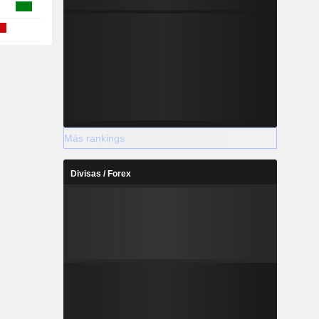
Más rankings
Divisas / Forex