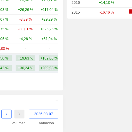
,79 %
+23,58 %
+70,11 %
105 mil M
2016
+14,10 %
,03 %
+26,26 %
+117,04 %
83,81 mil M
2015
-16,46 %
,07 %
-3,89 %
+29,29 %
80,65 mil M
2014
+1,05 %
,75 %
-30,01 %
+325,25 %
62,16 mil M
2013
+38,76 %
,05 %
+4,28 %
+51,94 %
53,91 mil M
2012
+12,20 %
4,83 %
-
-
49,59 mil M
2011
-7,15 %
,50 %
+19,63 %
+182,06 %
142,99 mil M
2010
+13,41 %
,42 %
+30,24 %
+209,98 %
2009
+29,50 %
2008
-29,97 %
2007
+22,42 %
2006
+11,82 %
2005
+8,20 %
2004
+9,05 %
Volumen
Variación
2003
+53,00 %