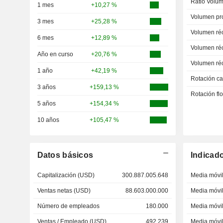
Ratio Volum
1 mes
+10,27 %
Volumen pr
3 mes
+25,28 %
Volumen ré
6 mes
+12,89 %
Volumen ré
Año en curso
+20,76 %
Volumen ré
1 año
+42,19 %
Rotación ca
3 años
+159,13 %
Rotación fl
5 años
+154,34 %
10 años
+105,47 %
Datos básicos
Indicad
Capitalización (USD)
300.887.005.648
Media móvil
Ventas netas (USD)
88.603.000.000
Media móvil
Número de empleados
180.000
Media móvil
Ventas / Empleado (USD)
492.239
Media móvil