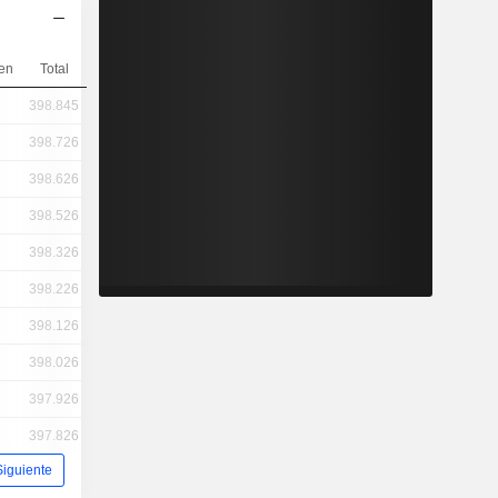
en
Total
398.845
398.726
398.626
398.526
398.326
398.226
398.126
398.026
397.926
397.826
Siguiente