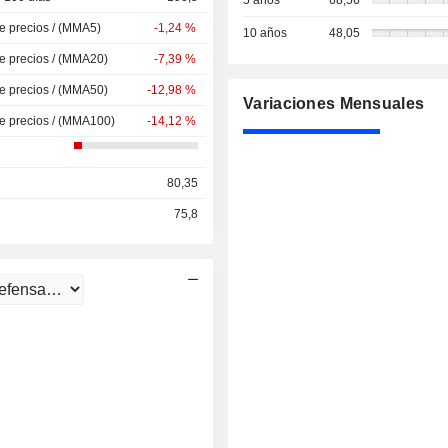
5 años
68,56
de precios / (MMA5)
-1,24 %
10 años
48,05
de precios / (MMA20)
-7,39 %
de precios / (MMA50)
-12,98 %
Variaciones Mensuales
de precios / (MMA100)
-14,12 %
80,35
75,8