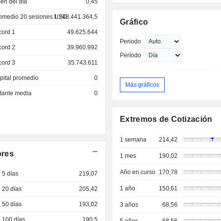
en del día
0,45
omedio 20 sesiones USD
1.248.441.364,5
Gráfico
cord 1
49.625.644
Periodo
cord 2
39.960.992
Período
cord 3
35.743.611
pital promedio
0
Más gráficos
otante media
0
Extremos de Cotización
1 semana
214,42
ores
1 mes
190,02
Año en curso
170,78
 5 días
219,07
1 año
150,61
 20 días
205,42
 50 días
193,02
3 años
68,56
 100 días
190,5