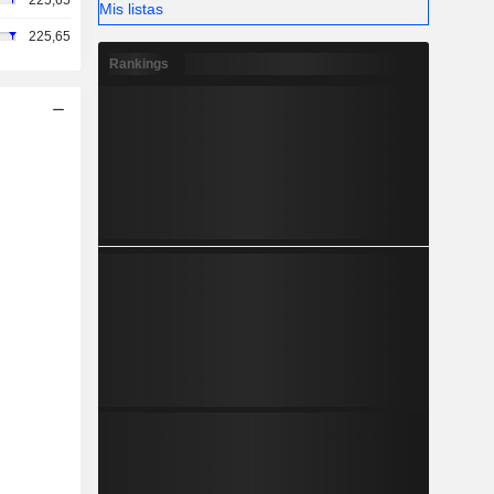
225,65
Mis listas
225,65
Rankings