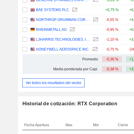
GENERAL DYNAMICS CORPORATION
+0,09 %
+0
BAE SYSTEMS PLC
+0,75 %
+6
NORTHROP GRUMMAN CORPORATION
-0,55 %
+4
RHEINMETALL AG
-0,95 %
+0
L3HARRIS TECHNOLOGIES, INC.
-1,10 %
+3
HONEYWELL AEROSPACE INC.
-0,75 %
-2
Promedio
-0,36 %
+1
Media ponderada por Capi.
-0,38 %
+3
Ver todos los resultados del sector
Historial de cotización: RTX Corporation
Fecha
Apertura
Max
Min
Cierre