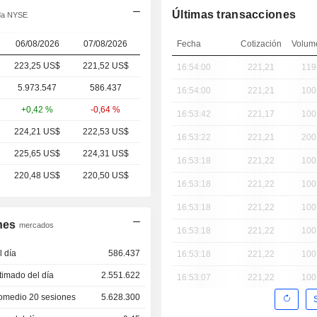
Últimas transacciones
ida NYSE
06/08/2026
07/08/2026
Fecha
Cotización
Volum
223,25 US$
221,52
US$
16:54:00
221,21
119
5.973.547
586.437
16:54:00
221,21
100
+0,42 %
-0,64 %
16:53:42
221,17
100
224,21 US$
222,53 US$
16:53:22
221,21
200
225,65 US$
224,31 US$
16:53:18
221,22
100
220,48 US$
220,50 US$
16:53:18
221,22
100
16:53:18
221,22
100
nes
mercados
16:53:18
221,22
100
 día
586.437
16:53:18
221,22
100
imado del día
2.551.622
16:53:07
221,22
100
omedio 20 sesiones
5.628.300