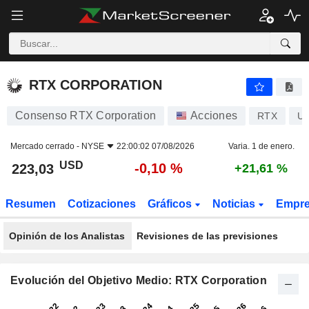
RTX CORPORATION
223,03
$
-0,10 %
RTX CORPORATION
Consenso RTX Corporation
Acciones
RTX
US
Mercado cerrado -
NYSE
22:00:02 07/08/2026
Varia. 1 de enero.
USD
-0,10 %
223,03
+21,61 %
Resumen
Cotizaciones
Gráficos
Noticias
Empr
Opinión de los Analistas
Revisiones de las previsiones
Evolución del Objetivo Medio: RTX Corporation