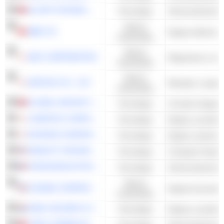
ALCHIP TECHNOLOGIES, LIMITED
Tecnología
Semiconductores 
Valores
ABB LTD
Equipo eléctrico 
industriales
Valores
SMC CORPORATION
industriales
Valores
DAIFUKU CO., LTD.
Elevador y equipo
industriales
GLOBAL UNICHIP CORP.
Tecnología
Circuitos integra
LASERTEC CORPORATION
Tecnología
KEYENCE CORPORATION
Tecnología
Equipo y piezas e
HEWLETT PACKARD ENTERPRISE COMPANY
Tecnología
Computer Hardwa
STMICROELECTRONICS N.V.
Tecnología
Semiconductores 
Valores
COGNEX CORPORATION
Equipo de prueba
industriales
ASML HOLDING N.V.
Tecnología