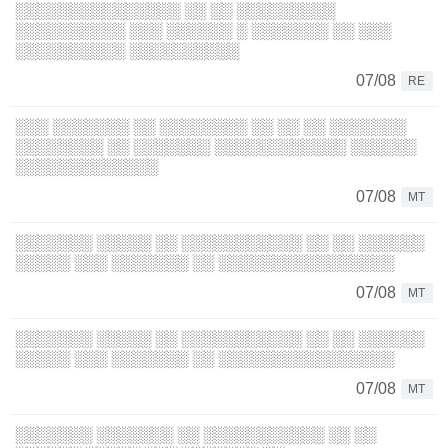
░░░░░░░░░░░░░░░ ░░ ░░ ░░░░░░░░░
░░░░░░░░░░ ░░░ ░░░░░░ ░ ░░░░░░░ ░░ ░░░
░░░░░░░░░░ ░░░░░░░░░░
07/08
RE
░░░ ░░░░░░░ ░░ ░░░░░░░░ ░░ ░░ ░░ ░░░░░░░
░░░░░░░░ ░░ ░░░░░░░ ░░░░░░░░░░░░ ░░░░░░
░░░░░░░░░░░░░
07/08
MT
░░░░░░░ ░░░░░ ░░ ░░░░░░░░░░░ ░░ ░░ ░░░░░░
░░░░░ ░░░ ░░░░░░░ ░░ ░░░░░░░░░░░░░░░░
07/08
MT
░░░░░░░ ░░░░░ ░░ ░░░░░░░░░░░ ░░ ░░ ░░░░░░
░░░░░ ░░░ ░░░░░░░ ░░ ░░░░░░░░░░░░░░░░
07/08
MT
░░░░░░░ ░░░░░░░ ░░ ░░░░░░░░░░░ ░░ ░░