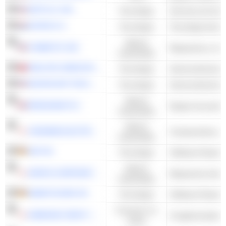
NETFLIX, INC.
Tecnología
Servicios de Inter
ADYEN N.V.
Tecnología
Valores
SYMBOTIC INC.
industriales
REALTEK SEMICONDUCTOR CORP.
Tecnología
Semiconductores 
MICROCHIP TECHNOLOGY INCORPORATED
Tecnología
Semiconductores 
Valores
RENISHAW PLC
Equipo de prueba
industriales
Valores
YASKAWA ELECTRIC CORPORATION
industriales
SAP SE
Tecnología
Software Empresa
Valores
HIRATA CORPORATION
Maquinaria indust
industriales
NEMETSCHEK SE
Tecnología
Software Empresa
Consumo no
KAWASAKI HEAVY INDUSTRIES, LTD.
cíclico