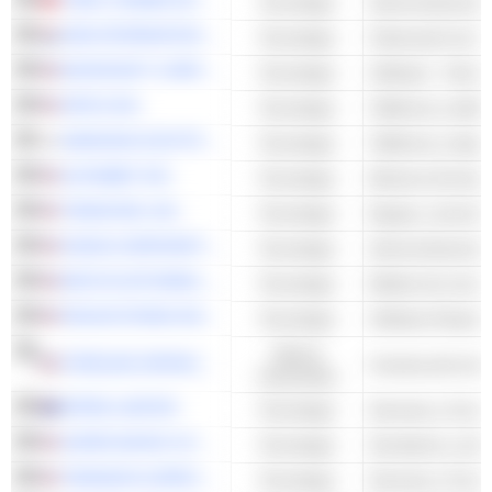
TSMC (TAIWAN SEMICONDUCTOR MANUFACTURING COMPANY)
Tecnología
Semiconductores 
ASM INTERNATIONAL N.V.
Tecnología
MICROSOFT CORPORATION
Tecnología
Software - Otros
APPLE INC.
Tecnología
Teléfonos y teléfo
SAMSUNG ELECTRONICS CO., LTD.
Tecnología
ALPHABET INC.
Tecnología
Motores de búsq
TERADYNE, INC.
Tecnología
NVIDIA CORPORATION
Tecnología
Semiconductores 
META PLATFORMS, INC.
Tecnología
PEGASYSTEMS INC.
Tecnología
Software Empresa
Valores
STERLING INFRASTRUCTURE, INC.
industriales
APPEN LIMITED
Tecnología
SUPER MICRO COMPUTER, INC.
Tecnología
Servidores y sis
TERADATA CORPORATION
Tecnología