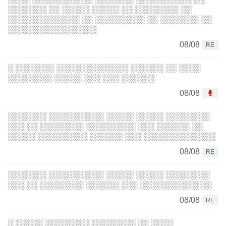
░░░░░░░ ░░ ░░░░░ ░░░░░ ░░ ░░░░░░░░ ░░
░░░░░░░░░░░░░ ░░ ░░░░░░░░░ ░░ ░░░░░░░ ░░
░░░░░░░░░░░░░░░░
08/08
RE
░ ░░░░░░░ ░░░░░░░░░░░░░ ░░░░░░ ░░ ░░░░
░░░░░░░░ ░░░░░ ░░░ ░░░ ░░░░░░
08/08
░░░░░░░ ░░░░░░░░░░ ░░░░░ ░░░░░ ░░░░░░░░
░░░ ░░ ░░░░░░░░ ░░░░░░░░░ ░░░ ░░░░░░ ░░
░░░░░ ░░░░░░░░░ ░░░░░░ ░░░ ░░░░░░░░░░░░░
08/08
RE
░░░░░░░ ░░░░░░░░░░ ░░░░░ ░░░░░ ░░░░░░░░
░░░ ░░ ░░░░░░░░ ░░░░░░ ░░░ ░░░░░░░░░░░░░
08/08
RE
░ ░░░░░ ░░░░░░░░ ░░░░░░░░ ░░ ░░░░