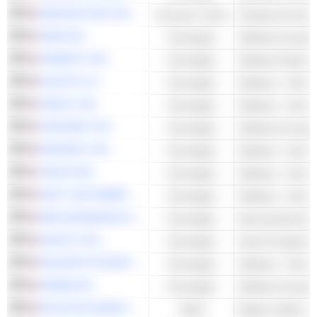
AMAZON.COM, INC.
Consumo cíclico
SNAP INC.
Tecnología
Software de aplic
HUBSPOT, INC.
Tecnología
Software Empresa
ELASTIC N.V.
Tecnología
Software - Otros
UIPATH, INC.
Tecnología
Software - Otros
FORTINET, INC.
Tecnología
Software de segu
DATADOG, INC.
Tecnología
Software - Otros
TWILIO INC.
Tecnología
Software - Otros
UNITY SOFTWARE INC.
Tecnología
Software - Otros
AMD (ADVANCED MICRO DEVICES)
Tecnología
Semiconductores 
QUALYS, INC.
Tecnología
Cloud Computing 
PALANTIR TECHNOLOGIES INC.
Tecnología
Software - Otros
ADOBE INC.
Tecnología
Software de aplic
INTUITIVE SURGICAL, INC.
Salud