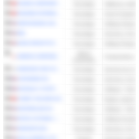
XIAOMI CORPORATION
Tecnología
Teléfonos y teléfo
KINGDEE INTERNATIONAL SOFTWARE GROUP COMPANY LIMITED
Tecnología
Cloud Computing 
SERVICENOW, INC.
Tecnología
Software Empresa
IBM
Tecnología
SAGE GROUP PLC
Tecnología
Software Empresa
Valores
OMRON CORPORATION
industriales
SAMSUNG SDS CO., LTD.
Tecnología
CAPGEMINI SE
Tecnología
DASSAULT SYSTÈMES SE
Tecnología
Software - Otros
COMET HOLDING AG
Tecnología
Equipo y piezas e
MATERIALISE NV
Tecnología
Software - Otros
MITEK SYSTEMS, INC.
Tecnología
Software de aplic
INNODATA INC.
Tecnología
HELIX ENERGY SOLUTIONS GROUP, INC.
Energía