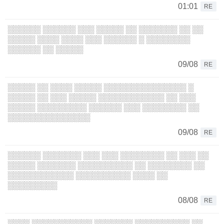
01:01
RE
░░░░░░ ░░░░░░ ░░░ ░░░░░ ░░ ░░░░░░░ ░░ ░░
░░░░░ ░░░░ ░░░░ ░░░ ░░░░░░ ░ ░░░░░░░░
░░░░░░ ░░ ░░░░░
09/08
RE
░░░░░ ░░ ░░░░ ░░░░░ ░░░░░░░░░░░░░░░ ░
░░░░░ ░░ ░░░ ░░░░░ ░░░░░░░░░░░░ ░░ ░░░
░░░░░ ░░░░░░░░░ ░░░░░░ ░░░ ░░░░░░░░ ░░
░░░░░░░░░░░░░░░
09/08
RE
░░░░░░ ░░░░░░░ ░░░ ░░░ ░░░░░░░░ ░░ ░░░ ░░
░░░░░ ░░░░░░░ ░░░░░░░░░░ ░░ ░░░░░░░░ ░░
░░░░░░░░░░░░ ░░░░░░░░░░ ░░░░ ░░
░░░░░░░░░
08/08
RE
░░░░ ░░░░░░░░░░░ ░░░░░░░ ░░░░░░░░░░ ░░