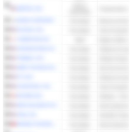
Valores
AMETEK, INC.
industriales
NAVER CORPORATION
Tecnología
Motores de búsq
NUTANIX, INC.
Tecnología
Cloud Computing 
CYBERDYNE INC.
Salud
CROWDSTRIKE HOLDINGS, INC.
Tecnología
Software de segu
TRIMBLE, INC.
Tecnología
Software Empresa
UBER TECHNOLOGIES, INC.
Tecnología
Servicios de Inter
PTC INC.
Tecnología
Software de aplic
DYNATRACE, INC.
Tecnología
Cloud Computing 
DOCEBO INC.
Tecnología
Software - Otros
ARM HOLDINGS PLC
Tecnología
Semiconductores 
IONQ, INC.
Tecnología
Scientific & Sup
PARADE TECHNOLOGIES, LTD.
Tecnología
Semiconductores 