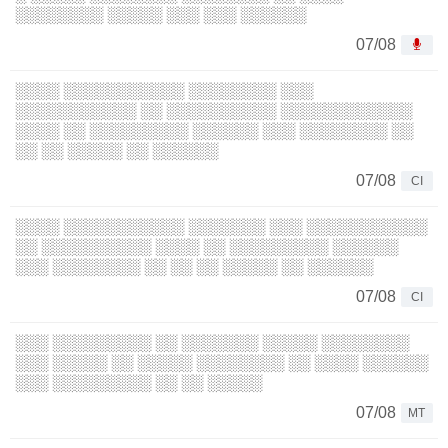
░░░░░░░░ ░░░░░ ░░░ ░░░ ░░░░░░
07/08
░░░░ ░░░░░░░░░░░ ░░░░░░░░ ░░░
░░░░░░░░░░░ ░░ ░░░░░░░░░░ ░░░░░░░░░░░░
░░░░ ░░ ░░░░░░░░░ ░░░░░░ ░░░ ░░░░░░░░ ░░
░░ ░░ ░░░░░ ░░ ░░░░░░
07/08
CI
░░░░ ░░░░░░░░░░░ ░░░░░░░ ░░░ ░░░░░░░░░░░
░░ ░░░░░░░░░░ ░░░░ ░░ ░░░░░░░░░ ░░░░░░
░░░ ░░░░░░░░ ░░ ░░ ░░ ░░░░░ ░░ ░░░░░░
07/08
CI
░░░ ░░░░░░░░░ ░░ ░░░░░░░ ░░░░░ ░░░░░░░░
░░░ ░░░░░ ░░ ░░░░░ ░░░░░░░░ ░░ ░░░░ ░░░░░░
░░░ ░░░░░░░░░ ░░ ░░ ░░░░░
07/08
MT