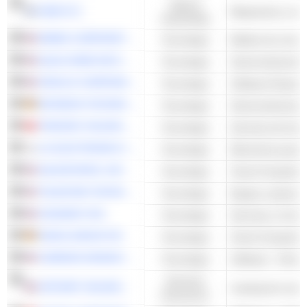
Valores
HIAB OYJ
industriales
WEIBO CORPORATION
Tecnología
QUALCOMM INCORPORATED
Tecnología
Semiconductores 
ORACLE CORPORATION
Tecnología
Software Empresa
INFINEON TECHNOLOGIES AG
Tecnología
Semiconductores 
TENCENT HOLDINGS LIMITED
Tecnología
Servicios de Inter
LG ELECTRONICS INC.
Tecnología
Electrónica para 
SALESFORCE, INC.
Tecnología
Cloud Computing 
TELEDYNE TECHNOLOGIES INCORPORATED
Tecnología
Equipo y piezas e
GODADDY INC.
Tecnología
IONOS GROUP SE
Tecnología
Cloud Computing 
CADENCE DESIGN SYSTEMS, INC.
Tecnología
Software - Otros
Servicios
UPSTART HOLDINGS, INC.
Leasing de cons
financieros