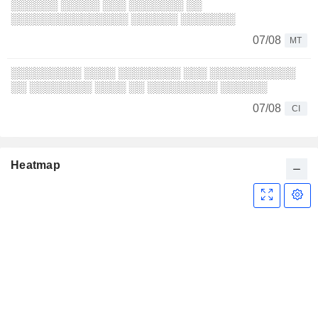
░░░░░░ ░░░░░ ░░░ ░░░░░░░ ░░
░░░░░░░░░░░░░░░ ░░░░░░ ░░░░░░░
07/08
MT
░░░░░░░░░ ░░░░ ░░░░░░░░ ░░░ ░░░░░░░░░░░
░░ ░░░░░░░░ ░░░░ ░░ ░░░░░░░░░ ░░░░░░
07/08
CI
Heatmap