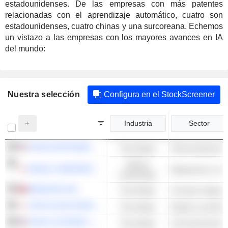
estadounidenses. De las empresas con más patentes
relacionadas con el aprendizaje automático, cuatro son
estadounidenses, cuatro chinas y una surcoreana. Echemos
un vistazo a las empresas con los mayores avances en IA
del mundo:
Nuestra selección
Configura en el StockScreener
Industria
Sector
TEXAS INSTRUMENTS INCORPORATED
Tecnología
Semiconductores 
Valores
FANUC CORPORATION
industriales
MEDIATEK INC.
Tecnología
Circuitos integra
TOKYO ELECTRON LIMITED
Tecnología
CISCO SYSTEMS, INC.
Tecnología
Comunicaciones y