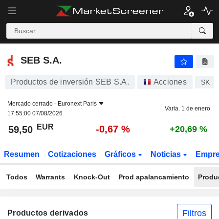
SEB S.A.
59,50
€
-0,67 %
SEB S.A.
Productos de inversión SEB S.A.
Acciones
SK
Mercado cerrado -
Euronext Paris
Varia. 1 de enero.
17:55:00 07/08/2026
EUR
-0,67 %
59,50
+20,69 %
Resumen
Cotizaciones
Gráficos
Noticias
Empr
Todos
Warrants
Knock-Out
Prod apalancamiento
Produ
Filtros
Productos derivados