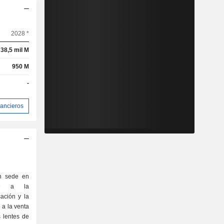
2028 *
38,5 mil M
950 M
-
nancieros
n sede en
nte a la
cación y la
 a la venta
 lentes de