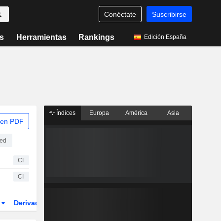
Conéctate
Suscribirse
s
Herramientas
Rankings
Edición España
Índices
Europa
América
Asia
 en PDF
ded
CI
CI
r
Derivados
ETFs