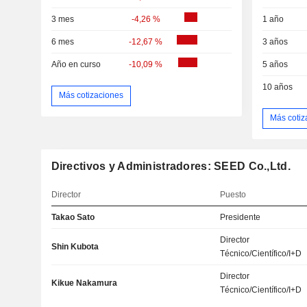
3 mes
-4,26 %
1 año
6 mes
-12,67 %
3 años
Año en curso
-10,09 %
5 años
10 años
Más cotizaciones
Más cotiz
Directivos y Administradores: SEED Co.,Ltd.
Director
Puesto
Takao Sato
Presidente
Director
Shin Kubota
Técnico/Científico/I+D
Director
Kikue Nakamura
Técnico/Científico/I+D