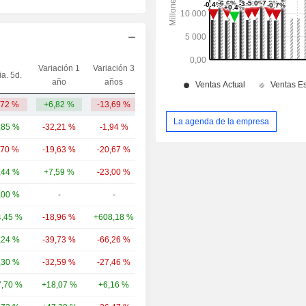
Variación 1
Variación 3
ia. 5d.
Capi.($)
año
años
,72 %
+6,82 %
-13,69 %
99,12 M
La agenda de la empresa
,85 %
-32,21 %
-1,94 %
90,25 mil M
,70 %
-19,63 %
-20,67 %
34,47 mil M
,44 %
+7,59 %
-23,00 %
14,57 mil M
,00 %
-
-
10,37 mil M
,45 %
-18,96 %
+608,18 %
2083,72 M
,24 %
-39,73 %
-66,26 %
1525,15 M
,30 %
-32,59 %
-27,46 %
895 M
,70 %
+18,07 %
+6,16 %
867 M