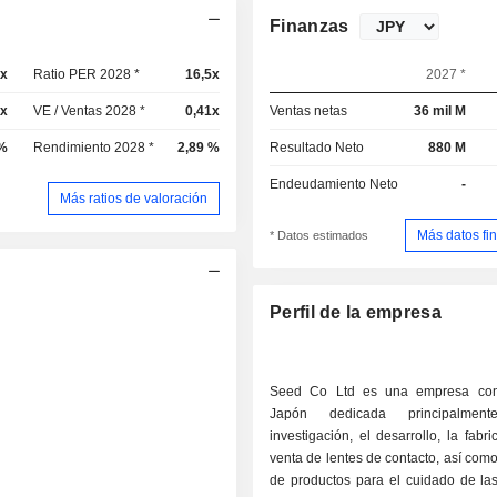
Finanzas
8x
Ratio PER 2028 *
16,5x
2027 *
4x
VE / Ventas 2028 *
0,41x
Ventas netas
36 mil M
 %
Rendimiento 2028 *
2,89 %
Resultado Neto
880 M
Endeudamiento Neto
-
Más ratios de valoración
Más datos fi
* Datos estimados
Perfil de la empresa
Seed Co Ltd es una empresa co
Japón dedicada principalme
investigación, el desarrollo, la fabri
venta de lentes de contacto, así como
de productos para el cuidado de las