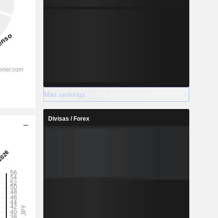
Más rankings
Divisas / Forex