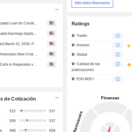
Más datos financieros
Seed Co., Ltd. Borrows JPY 8,400 Million Through Syndicated Loan for Construction of Building No. 4 of Kounosu Laboratory
Ratings
SEED Co.,Ltd. Provides Consolidated and Non-Consolidated Earnings Guidance for the Fiscal Year Ending March 31, 2027
Trader
Seed Co.,Ltd. Proposes Dividend for the Fiscal Year Ended March 31, 2026, Payable on June 24, 2026; Provides Dividend Guidance for the Fiscal Year Ending March 31, 2027
Inversor
Zimbabwe Pushes Climate-Smart Farming As Seed Co Showcases New Crop Varieties
Global
Calidad de las
Federal Circuit Clarifies §101 Eligibility for Recombinant Cells in Regenxbio v. Sarepta
publicaciones
ESG MSCI
s de Cotización
515
537
508
537
so
468
659