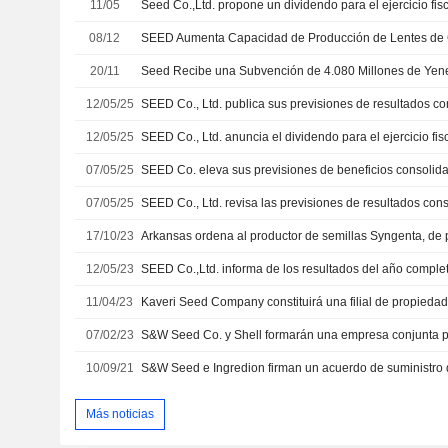
11/05
08/12
20/11
12/05/25
12/05/25
07/05/25
07/05/25
17/10/23
12/05/23
11/04/23
07/02/23
10/09/21
S&W Seed e Ingredion firman un acuerdo de suministro 
Más noticias