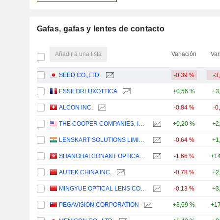
Gafas, gafas y lentes de contacto
Añadir a una lista
Variación
Var
SEED CO.,LTD.
-0,39 %
-3
ESSILORLUXOTTICA
+0,56 %
+3
ALCON INC.
-0,84 %
-0
THE COOPER COMPANIES, INC.
+0,20 %
+2
LENSKART SOLUTIONS LIMITED
-0,64 %
+1
SHANGHAI CONANT OPTICAL CO., LTD.
-1,66 %
+14
AUTEK CHINA INC.
-0,78 %
+2
MINGYUE OPTICAL LENS CO.,LTD.
-0,13 %
+3
PEGAVISION CORPORATION
+3,69 %
+17