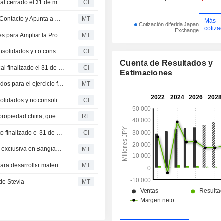
Seed Co.,Ltd. propone un dividendo para el ejercicio fiscal cerrado el 31 de marzo de 2026, pagadero el 24 de junio de 2026; presenta previsiones de dividendos para el ejercicio que finalizará el 31 de marzo de 2027
CI
SEED Aumenta Capacidad de Producción de Lentes de Contacto y Apunta a Mejorar su ROE
MT
Más
Cotización diferida Japan
cotiza
Exchange
Seed Recibe una Subvención de 4.080 Millones de Yenes para Ampliar la Producción de Lentes de Contacto
MT
SEED Co., Ltd. publica sus previsiones de resultados consolidados y no consolidados para el ejercicio fiscal que finaliza el 31 de marzo de 2026.
CI
Cuenta de Resultados y
SEED Co., Ltd. anuncia el dividendo para el ejercicio fiscal finalizado el 31 de marzo de 2025, pagadero el 25 de junio de 2025, y ofrece una previsión de dividendos para el ejercicio fiscal que finalizará el 31 de marzo de 2026.
CI
Estimaciones
SEED Co. eleva sus previsiones de beneficios consolidados para el ejercicio fiscal 2025
MT
SEED Co., Ltd. revisa las previsiones de resultados consolidados y no consolidados para el ejercicio fiscal que finaliza el 31 de marzo de 2025.
CI
Arkansas ordena al productor de semillas Syngenta, de propiedad china, que venda tierras agrícolas en EE.UU.
RE
SEED Co.,Ltd. informa de los resultados del año completo finalizado el 31 de marzo de 2023
CI
Kaveri Seed Company constituirá una filial de propiedad exclusiva en Bangladesh
MT
S&W Seed Co. y Shell formarán una empresa conjunta para desarrollar materias primas sostenibles para biocombustibles
MT
de Stevia
MT