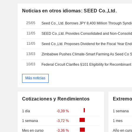
Noticias en otros idiomas: SEED Co.,Ltd.
25/05
11/05
11/05
13/03
10/03
Más noticias
Cotizaciones y Rendimientos
Extremo
1 día
-0,39 %
1 semana
1 semana
-3,72 %
1 mes
Mes en curso
-3,36 %
Año en cur