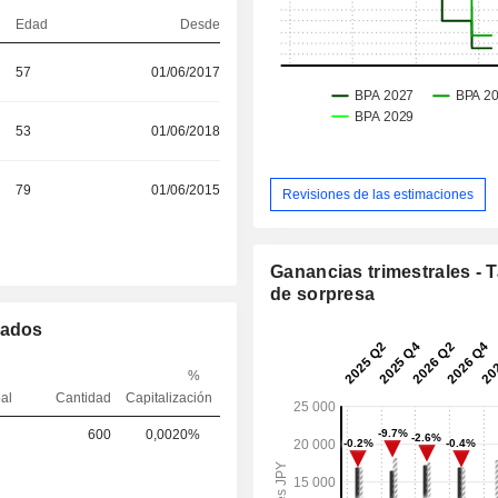
Edad
Desde
57
01/06/2017
53
01/06/2018
79
01/06/2015
Revisiones de las estimaciones
Ganancias trimestrales - 
de sorpresa
mados
%
pal
Cantidad
Capitalización
600
0,0020%