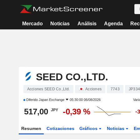
Mercado
Noticias
Análisis
Agenda
Rec
SEED CO.,LTD.
Acciones SEED Co.,Ltd.
Acciones
7743
JP334
Diferido
Japan Exchange
05:30:00 06/08/2026
Vari
517,00
-0,39 %
JPY
-
Resumen
Cotizaciones
Gráficos
Noticias
Em