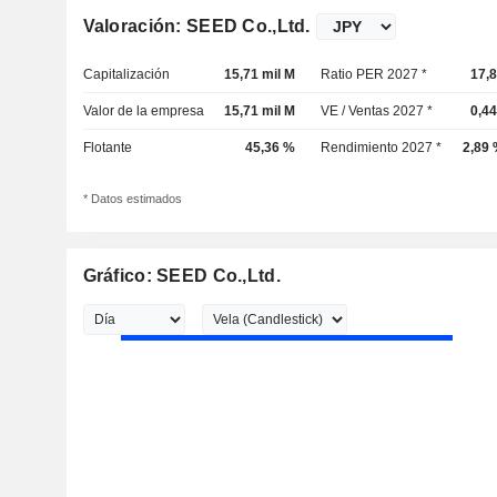
Valoración: SEED Co.,Ltd.
Capitalización
15,71 mil M
Ratio PER 2027 *
17,
Valor de la empresa
15,71 mil M
VE / Ventas 2027 *
0,4
Flotante
45,36 %
Rendimiento 2027 *
2,89
* Datos estimados
Gráfico: SEED Co.,Ltd.