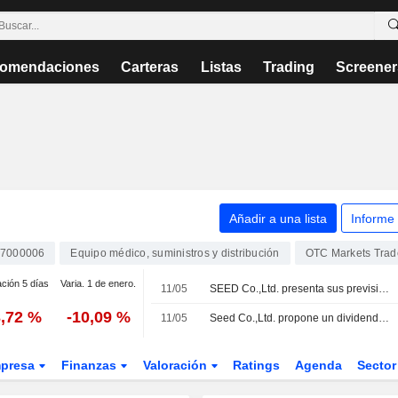
omendaciones
Carteras
Listas
Trading
Screener
Añadir a una lista
Informe
7000006
Equipo médico, suministros y distribución
OTC Markets Tra
ación 5 días
Varia. 1 de enero.
11/05
SEED Co.,Ltd. presenta sus previsiones de resultados consolidados y no consolidados para el ejercicio fiscal que finaliza el 31 de marzo de 2027
3,72 %
-10,09 %
11/05
Seed Co.,Ltd. propone un dividendo para el ejercicio fiscal cerrado el 31 de marzo de 2026, pagadero el 24 de junio de 2026; presenta previsiones de dividendos para el ejercicio que finalizará el 31 de marzo de 2027
presa
Finanzas
Valoración
Ratings
Agenda
Secto