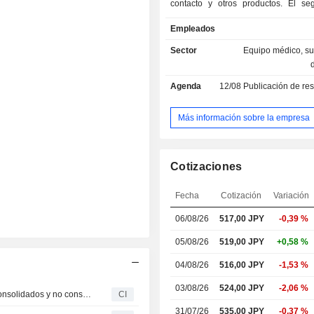
contacto y otros productos. El s
lentes de contacto y productos para
Empleados
vende lentes de contacto, product
cuidado y productos relacion
Sector
Equipo médico, su
productos para lentes de contact
lentes duras, lentes blandas
Agenda
12/08
Publicación de resultado
desechables, lentes de ortoquer
productos relacionados, como in
ópticos. Los productos para el cuid
Más información sobre la empresa
lentes de contacto incluyen con
soluciones limpiadoras, soluciones 
enzimáticas, desinfectantes químico
Cotizaciones
de almacenamiento y otros. Los otro
incluyen monturas de gafas, acces
Fecha
Cotización
Variación
gafas, lentes intraoculares y otros.
06/08/26
517,00
JPY
-0,39 %
05/08/26
519,00 JPY
+0,58 %
04/08/26
516,00 JPY
-1,53 %
03/08/26
524,00 JPY
-2,06 %
SEED Co.,Ltd. presenta sus previsiones de resultados consolidados y no consolidados para el ejercicio fiscal que finaliza el 31 de marzo de 2027
CI
31/07/26
535,00 JPY
-0,37 %