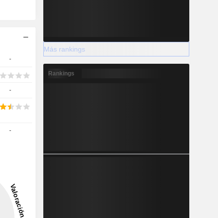
Más rankings
-
Rankings
-
-