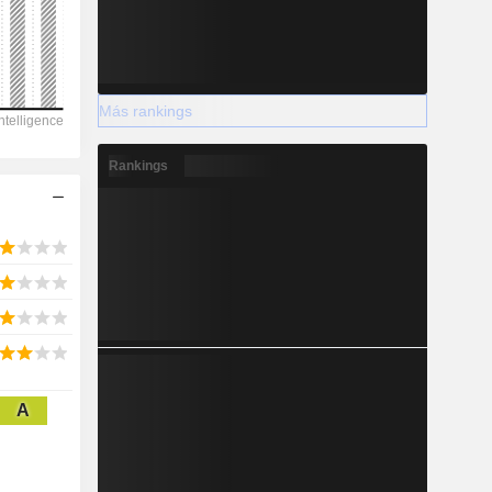
Más rankings
2028
Rankings
1.974
3,46 %
-
2028
A
176,2
-17,27 %
86,1