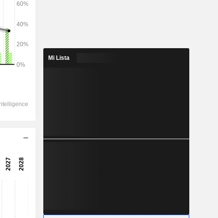
2028
Mi Lista
542,9
6,33 %
318,8
6,25 %
313,5
7,95 %
-66,68
386,8
7,34 %
383,1
2,88 %