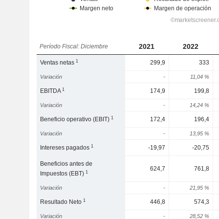
2021
2022
Período Fiscal: Diciembre
1
Ventas netas
299,9
333
Variación
-
11,04 %
1
EBITDA
174,9
199,8
Variación
-
14,24 %
1
Beneficio operativo (EBIT)
172,4
196,4
Variación
-
13,95 %
1
Intereses pagados
-19,97
-20,75
Beneficios antes de
624,7
761,8
1
Impuestos (EBT)
Variación
-
21,95 %
1
Resultado Neto
446,8
574,3
Variación
-
28,52 %