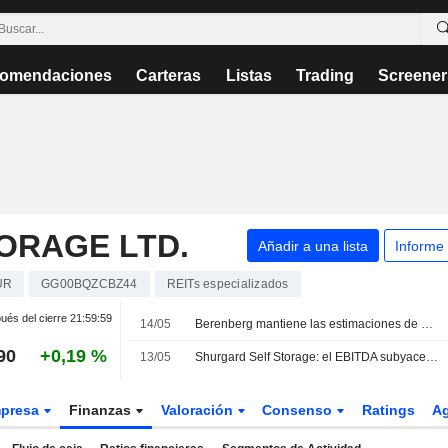
omendaciones
Carteras
Listas
Trading
Screener
ORAGE LTD.
Añadir a una lista
Informe
UR
GG00BQZCBZ44
REITs especializados
és del cierre
21:59:59
14/05
Berenberg mantiene las estimaciones de Shurgard tras los resultados del primer trimestre; mantiene el precio objetivo y la recomendación
90
+0,19 %
13/05
Shurgard Self Storage: el EBITDA subyacente del primer trimestre alcanza los 56.2 millones de euros
presa
Finanzas
Valoración
Consenso
Ratings
A