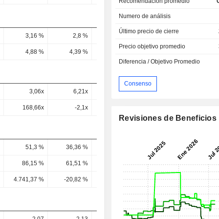
Recomendación promedio
Numero de análisis
Último precio de cierre
3,16 %
2,8 %
2,49 %
4,91 %
4,66 
Precio objetivo promedio
4,88 %
4,39 %
4,06 %
3,67 %
3,82 
Diferencia / Objetivo Promedio
Consenso
3,06x
6,21x
6,23x
6,37x
6,36
168,66x
-2,1x
-43,86x
45,32x
35,21
Revisiones de Beneficios
51,3 %
36,36 %
56,24 %
55,23 %
41,7 
86,15 %
61,51 %
95,42 %
94,12 %
70,98 
4.741,37 %
-20,82 %
-671,93 %
669,97 %
392,92 