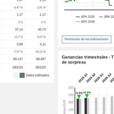
2,07
2,13
2,163
1,975
2,0
-0,47 %
2,91 %
1,57 %
-8,69 %
5,79 
1,17
1,17
1,17
1,17
1,1
0 %
0 %
0 %
0,02 %
0 
37,14
40,73
44,71
49,56
51,4
15,7 %
9,67 %
9,77 %
10,85 %
3,79 
Revisiones de las estimaciones
5,89
4,11
5,99
1,603
3,29
-7,97 %
-30,22 %
45,74 %
-73,23 %
105,6 
Ganancias trimestrales - 
89.147
98.487
100.946
100.972
100.97
de sorpresa
29/2/24
28/2/25
26/2/26
-
Datos estimados