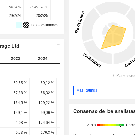
-94,84 %
-18.451,76 %
94,69 %
204,41 %
37,56 %
29/2/24
28/2/25
26/2/26
-
-
Datos estimados
rage Ltd.
2023
2024
2025
2026
2027
59,55 %
59,12 %
58,94 %
58,68 %
58,75 
Más Ratings
57,88 %
56,32 %
57,27 %
54,67 %
56,88 
134,5 %
129,22 %
161,29 %
68,29 %
70,57 
Consenso de los analista
149,1 %
99,06 %
132,58 %
55,12 %
72,92 
1,08 %
-174,64 %
-8,37 %
8,24 %
10,61 
Venta
Comp
0,73 %
-176,3 %
-6,31 %
14,96 %
14,56 