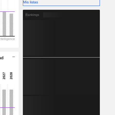
Mis listas
-
Rankings
ad