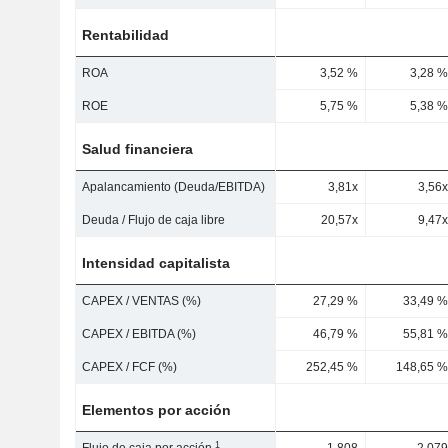
Rentabilidad
ROA
3,52 %
3,28 %
ROE
5,75 %
5,38 %
Salud financiera
Apalancamiento (Deuda/EBITDA)
3,81x
3,56x
Deuda / Flujo de caja libre
20,57x
9,47x
Intensidad capitalista
CAPEX / VENTAS (%)
27,29 %
33,49 %
CAPEX / EBITDA (%)
46,79 %
55,81 %
CAPEX / FCF (%)
252,45 %
148,65 %
Elementos por acción
1