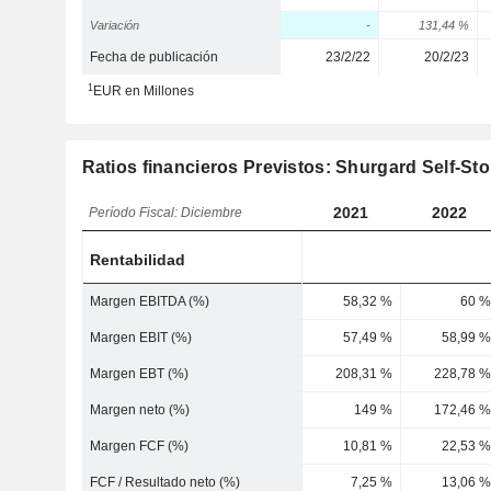
Variación
-
131,44 %
Fecha de publicación
23/2/22
20/2/23
1
EUR en Millones
Ratios financieros Previstos: Shurgard Self-Sto
2021
2022
Período Fiscal: Diciembre
Rentabilidad
Margen EBITDA (%)
58,32 %
60 %
Margen EBIT (%)
57,49 %
58,99 %
Margen EBT (%)
208,31 %
228,78 %
Margen neto (%)
149 %
172,46 %
Margen FCF (%)
10,81 %
22,53 %
FCF / Resultado neto (%)
7,25 %
13,06 %