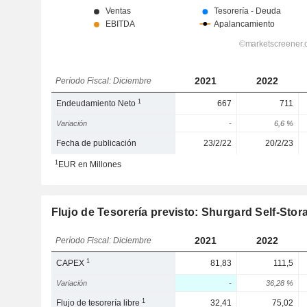
2021
2022
Período Fiscal: Diciembre
1
Endeudamiento Neto
667
711
Variación
-
6,6 %
Fecha de publicación
23/2/22
20/2/23
1
EUR en Millones
Flujo de Tesorería previsto: Shurgard Self-Stor
2021
2022
Período Fiscal: Diciembre
1
CAPEX
81,83
111,5
Variación
-
36,28 %
1
Flujo de tesorería libre
32,41
75,02