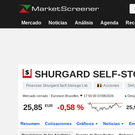
Mercado
Noticias
Análisis
Agenda
Rec
SHURGARD SELF-ST
Finanzas Shurgard Self-Storage Ltd.
Acciones
SH
Mercado cerrado -
Euronext Bruxelles
17:55:00 07/08/2026
Despu
25,85
-0,58 %
EUR
25,
Resumen
Cotizaciones
Gráficos
Noticias
Em