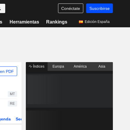
Conéctate
Suscribirse
s
Herramientas
Rankings
Edición España
Índices
Europa
América
Asia
 en PDF
MT
RE
genda
Sector
Derivados
ETFs