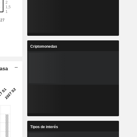
9
2,219
%
6,2 %
7
1,17
%
0 %
4
53,61
%
4,22 %
Criptomonedas
7
3,539
%
7,33 %
Tasa
2
100.972
-
-
Tipos de interés