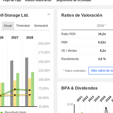
Flujo de caja
Ratios financieras
Segmentos de Actividad
lf-Storage Ltd.
Ratios de Valoración
Anual
Trimestral
Semestral
2026 *
Ratio PER
16,2x
PBR
0,52x
VE / Ventas
9,2x
Rendimiento
4,5 %
Más ratios de v
* Datos estimados
BPA & Dividendos