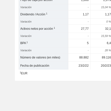
Flujo de caja por acción
1,808
2,079
Variación
-
15,04 %
1
Dividendo / Acción
1,17
1,17
Variación
-
0 %
1
Activos netos por acción
27,77
32,1
Variación
-
15,59 %
1
BPA
5
6,4
Variación
-
28 %
Número de valores (en miles)
88.882
89.116
Fecha de publicación
23/2/22
20/2/23
1
EUR