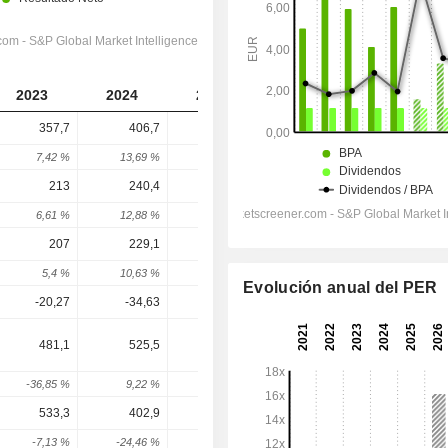
2023
2024
2025
2026
2027
357,7
406,7
450,9
478
510,6
7,42 %
13,69 %
10,87 %
6,01 %
6,84 %
213
240,4
265,7
280,5
300
6,61 %
12,88 %
10,51 %
5,55 %
6,97 %
207
229,1
258,2
261,3
290,4
5,4 %
10,63 %
12,74 %
1,19 %
11,15 %
Evolución anual del PER
-20,27
-34,63
-50,76
-57,94
-65,25
481,1
525,5
727,2
326,4
360,4
-36,85 %
9,22 %
38,39 %
-55,11 %
10,4 %
533,3
402,9
597,8
263,4
372,4
-7,13 %
-24,46 %
48,38 %
-55,93 %
41,35 %