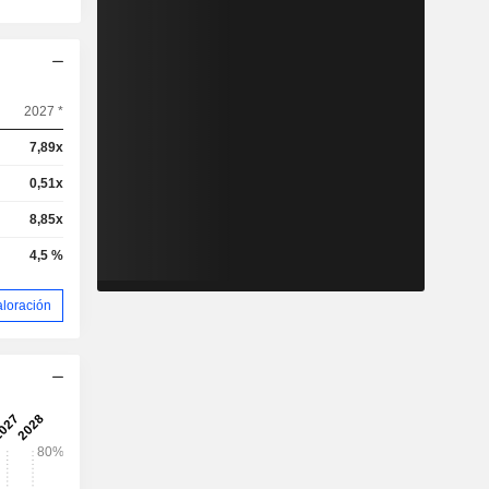
2027 *
7,89x
0,51x
8,85x
4,5 %
aloración