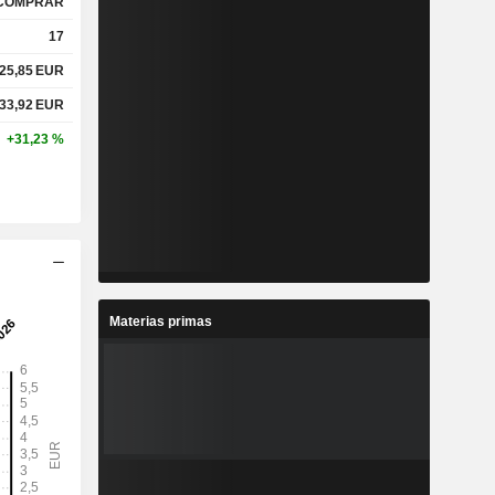
COMPRAR
17
25,85
EUR
%
4,14 %
33,92
EUR
%
3,89 %
+31,23 %
x
6,19x
x
22,93x
Materias primas
%
32,45 %
%
55,27 %
%
204,61 %