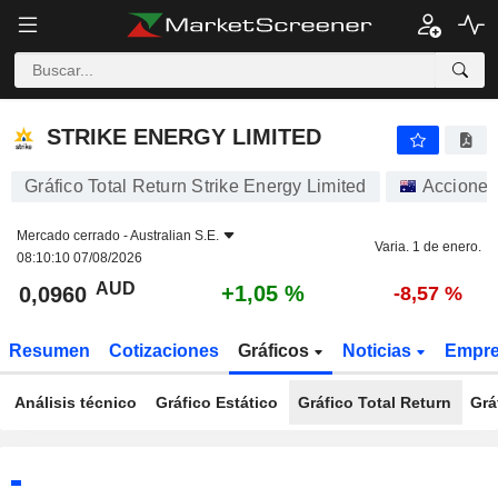
STRIKE ENERGY LIMITED
0,0960
$
+1,05 %
STRIKE ENERGY LIMITED
Gráfico Total Return Strike Energy Limited
Acciones
Mercado cerrado -
Australian S.E.
Varia. 1 de enero.
08:10:10 07/08/2026
AUD
+1,05 %
0,0960
-8,57 %
Resumen
Cotizaciones
Gráficos
Noticias
Empr
Análisis técnico
Gráfico Estático
Gráfico Total Return
Grá