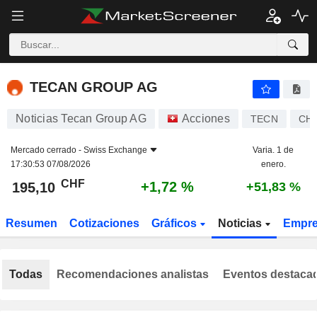
TECAN GROUP AG
195,10
CHF
+1,72 %
TECAN GROUP AG
Noticias Tecan Group AG
Acciones
TECN
CH0
Mercado cerrado -
Swiss Exchange
Varia. 1 de
17:30:53 07/08/2026
enero.
CHF
+1,72 %
195,10
+51,83 %
Resumen
Cotizaciones
Gráficos
Noticias
Empr
Todas
Recomendaciones analistas
Eventos destaca