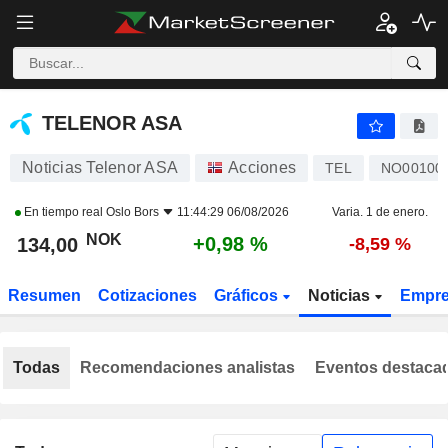
TELENOR ASA
134,00
kr
+0,98 %
TELENOR ASA
Noticias Telenor ASA
Acciones
TEL
NO00100
En tiempo real
Oslo Bors
11:44:29 06/08/2026
Varia. 1 de enero.
NOK
+0,98 %
134,00
-8,59 %
Resumen
Cotizaciones
Gráficos
Noticias
Empr
Todas
Recomendaciones analistas
Eventos destaca