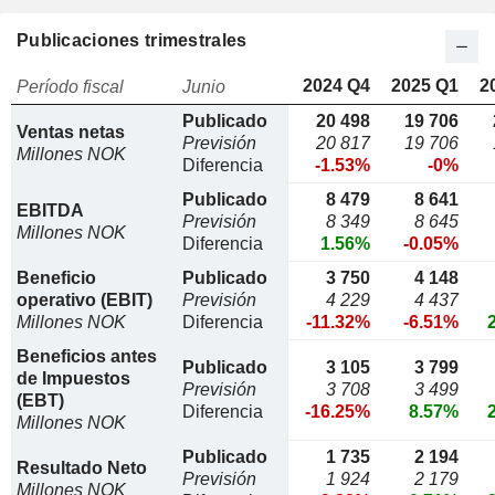
Publicaciones trimestrales
2024 Q4
2025 Q1
2
Período fiscal
Junio
Publicado
20 498
19 706
Ventas netas
Previsión
20 817
19 706
Millones NOK
Diferencia
-1.53%
-0%
Publicado
8 479
8 641
EBITDA
Previsión
8 349
8 645
Millones NOK
Diferencia
1.56%
-0.05%
Beneficio
Publicado
3 750
4 148
operativo (EBIT)
Previsión
4 229
4 437
Millones NOK
Diferencia
-11.32%
-6.51%
Beneficios antes
Publicado
3 105
3 799
de Impuestos
Previsión
3 708
3 499
(EBT)
Diferencia
-16.25%
8.57%
Millones NOK
Publicado
1 735
2 194
Resultado Neto
Previsión
1 924
2 179
Millones NOK