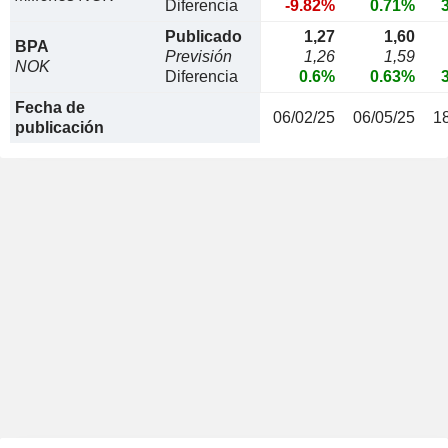
Diferencia
-9.82%
0.71%
Publicado
1,27
1,60
BPA
Previsión
1,26
1,59
NOK
Diferencia
0.6%
0.63%
Fecha de
06/02/25
06/05/25
1
publicación