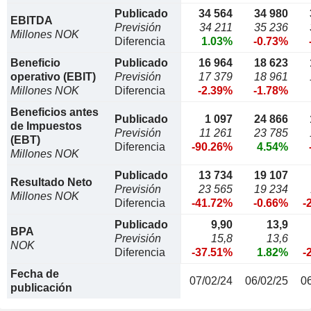
Publicado
34 564
34 980
EBITDA
Previsión
34 211
35 236
Millones NOK
Diferencia
1.03%
-0.73%
Beneficio
Publicado
16 964
18 623
operativo (EBIT)
Previsión
17 379
18 961
Millones NOK
Diferencia
-2.39%
-1.78%
Beneficios antes
Publicado
1 097
24 866
de Impuestos
Previsión
11 261
23 785
(EBT)
Diferencia
-90.26%
4.54%
Millones NOK
Publicado
13 734
19 107
Resultado Neto
Previsión
23 565
19 234
Millones NOK
Diferencia
-41.72%
-0.66%
-
Publicado
9,90
13,9
BPA
Previsión
15,8
13,6
NOK
Diferencia
-37.51%
1.82%
-
Fecha de
07/02/24
06/02/25
0
publicación