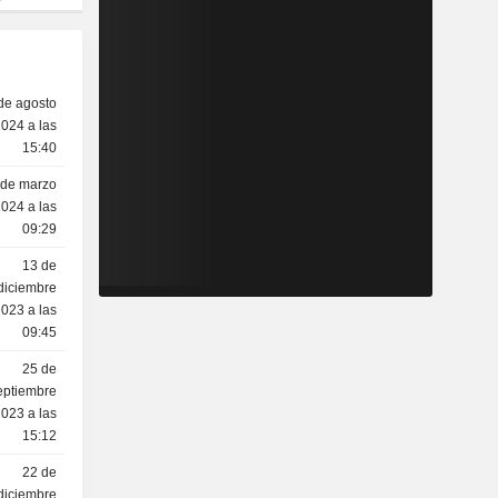
de agosto
024 a las
15:40
 de marzo
024 a las
09:29
13 de
diciembre
023 a las
09:45
25 de
eptiembre
023 a las
15:12
22 de
diciembre