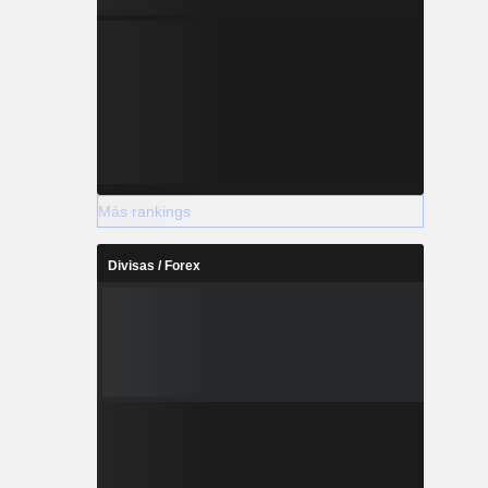
Más rankings
Divisas / Forex