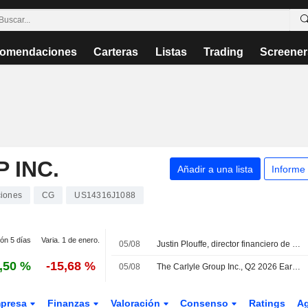
omendaciones
Carteras
Listas
Trading
Screener
 INC.
Añadir a una lista
Informe
iones
CG
US14316J1088
ión 5 días
Varia. 1 de enero.
05/08
Justin Plouffe, director financiero de Carlyle, analiza el mercado de fusiones y adquisiciones, el crédito privado y la inteligencia artificial
,50 %
-15,68 %
05/08
The Carlyle Group Inc., Q2 2026 Earnings Call, Aug 05, 2026
presa
Finanzas
Valoración
Consenso
Ratings
A