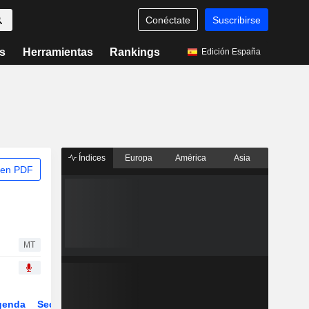
Conéctate
Suscribirse
s
Herramientas
Rankings
Edición España
Índices
Europa
América
Asia
 en PDF
MT
genda
Sector
Derivados
ETFs