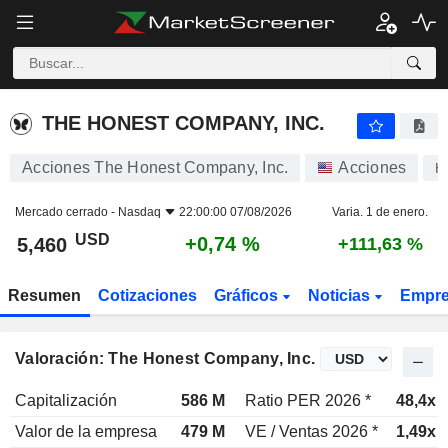
THE HONEST COMPANY, INC.
5,460
$
+0,74 %
THE HONEST COMPANY, INC.
Acciones The Honest Company, Inc.
Acciones
H
Mercado cerrado -
Nasdaq
22:00:00 07/08/2026
Varia. 1 de enero.
USD
+0,74 %
5,460
+111,63 %
Resumen
Cotizaciones
Gráficos
Noticias
Empr
Valoración: The Honest Company, Inc.
Capitalización
586 M
Ratio PER 2026 *
48,4x
Valor de la empresa
479 M
VE / Ventas 2026 *
1,49x