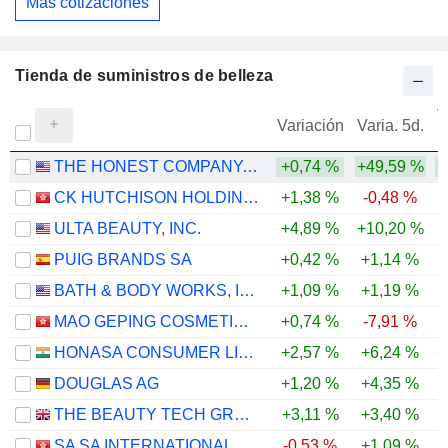
Más cotizaciones
Tienda de suministros de belleza
V
Variación
Varia. 5d.
THE HONEST COMPANY, INC.
+0,74 %
+49,59 %
+
CK HUTCHISON HOLDINGS LIMITED
+1,38 %
-0,48 %
+
ULTA BEAUTY, INC.
+4,89 %
+10,20 %
+
PUIG BRANDS SA
+0,42 %
+1,14 %
BATH & BODY WORKS, INC.
+1,09 %
+1,19 %
-
MAO GEPING COSMETICS CO., LTD.
+0,74 %
-7,91 %
-
HONASA CONSUMER LIMITED
+2,57 %
+6,24 %
+
DOUGLAS AG
+1,20 %
+4,35 %
-
THE BEAUTY TECH GROUP PLC
+3,11 %
+3,40 %
SA SA INTERNATIONAL HOLDINGS LIMITED
-0,53 %
+1,09 %
+