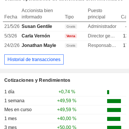
Accionista bien
Puesto
Fecha
informado
Tipo
principal
Can
21/5/26
Susan Gentile
Administrador
4
Gratis
5/3/26
Carla Vernón
Director general
12
Venta
24/2/26
Jonathan Mayle
Responsable ventes & marketing
17
Gratis
Historial de transacciones
Cotizaciones y Rendimientos
1 día
+0,74 %
1 semana
+49,59 %
Mes en curso
+49,59 %
1 mes
+40,00 %
3 mes
+50,00 %