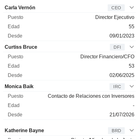
Director
Puesto
Edad
Desde
Carla Vernón
CEO
Director Ejecutivo
55
09/01/2023
Curtiss Bruce
DFI
Director Financiero/CFO
53
02/06/2025
Monica Baik
IRC
Contacto de Relaciones con Inversores
-
21/07/2026
Administrador
Puesto
Edad
Desde
Katherine Bayne
BRD