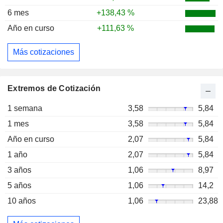
6 mes
+138,43 %
Año en curso
+111,63 %
Más cotizaciones
Extremos de Cotización
1 semana
3,58
5,84
1 mes
3,58
5,84
Año en curso
2,07
5,84
1 año
2,07
5,84
3 años
1,06
8,97
5 años
1,06
14,2
10 años
1,06
23,88