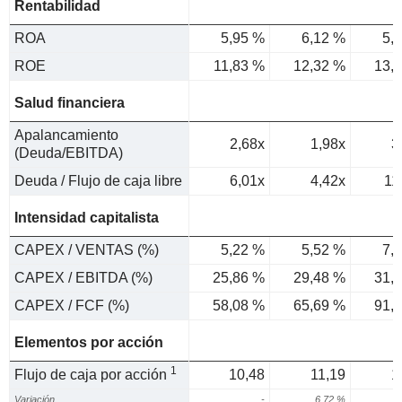
Rentabilidad
ROA
5,95 %
6,12 %
5,
ROE
11,83 %
12,32 %
13,
Salud financiera
Apalancamiento
2,68x
1,98x
3
(Deuda/EBITDA)
Deuda / Flujo de caja libre
6,01x
4,42x
11
Intensidad capitalista
CAPEX / VENTAS (%)
5,22 %
5,52 %
7,
CAPEX / EBITDA (%)
25,86 %
29,48 %
31,
CAPEX / FCF (%)
58,08 %
65,69 %
91,
Elementos por acción
1
Flujo de caja por acción
10,48
11,19
1
Variación
-
6,72 %
5