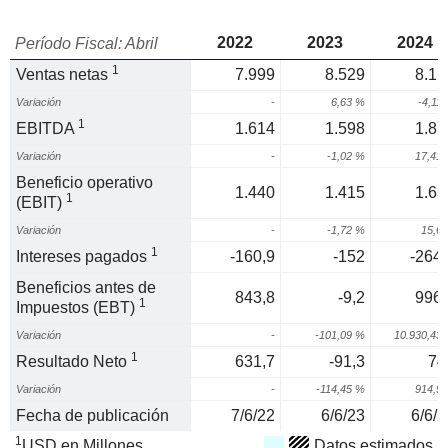
2022
2023
2024
Período Fiscal: Abril
1
Ventas netas
7.999
8.529
8.17
Variación
-
6,63 %
-4,11
1
EBITDA
1.614
1.598
1.87
Variación
-
-1,02 %
17,41
Beneficio operativo
1.440
1.415
1.63
1
(EBIT)
Variación
-
-1,72 %
15,6
1
Intereses pagados
-160,9
-152
-264,
Beneficios antes de
843,8
-9,2
996,
1
Impuestos (EBT)
Variación
-
-101,09 %
10.930,43
1
Resultado Neto
631,7
-91,3
74
Variación
-
-114,45 %
914,9
Fecha de publicación
7/6/22
6/6/23
6/6/2
1
USD en Millones
Datos estimados