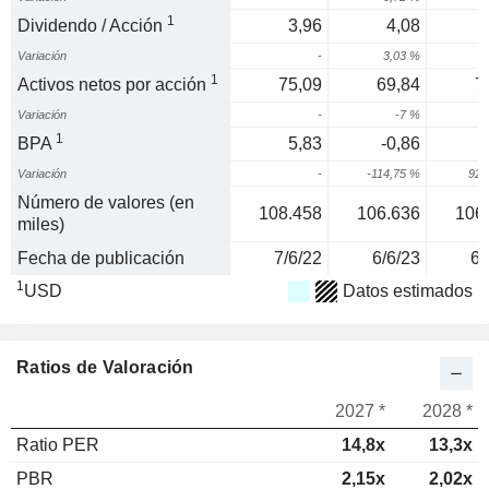
1
Dividendo / Acción
3,96
4,08
Variación
-
3,03 %
3
1
Activos netos por acción
75,09
69,84
7
Variación
-
-7 %
3
1
BPA
5,83
-0,86
Variación
-
-114,75 %
929
Número de valores (en
108.458
106.636
106
miles)
Fecha de publicación
7/6/22
6/6/23
6/
1
USD
Datos estimados
Ratios de Valoración
2027 *
2028 *
Ratio PER
14,8x
13,3x
PBR
2,15x
2,02x