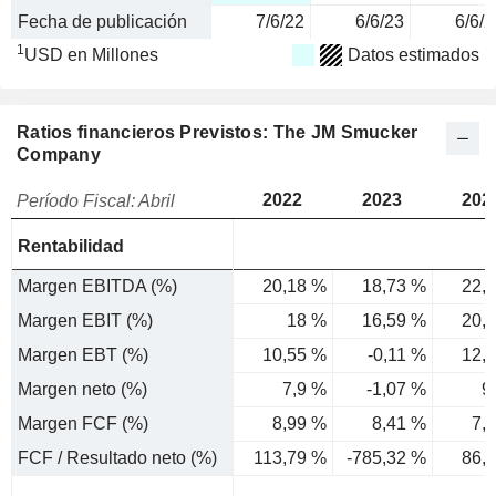
Fecha de publicación
7/6/22
6/6/23
6/6/2
1
USD en Millones
Datos estimados
Ratios financieros Previstos: The JM Smucker
Company
2022
2023
202
Período Fiscal: Abril
Rentabilidad
Margen EBITDA (%)
20,18 %
18,73 %
22,
Margen EBIT (%)
18 %
16,59 %
20,
Margen EBT (%)
10,55 %
-0,11 %
12,
Margen neto (%)
7,9 %
-1,07 %
9
Margen FCF (%)
8,99 %
8,41 %
7,
FCF / Resultado neto (%)
113,79 %
-785,32 %
86,