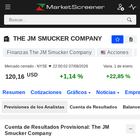
THE JM SMUCKER COMPANY
120,16
$
+1,14 %
THE JM SMUCKER COMPANY
Finanzas The JM Smucker Company
Acciones
Mercado cerrado -
NYSE
22:00:02 07/08/2026
Varia. 1 de enero.
USD
+1,14 %
120,16
+22,85 %
Resumen
Cotizaciones
Gráficos
Noticias
Empr
Previsiones de los Analistas
Cuenta de Resultados
Balance
Cuenta de Resultados Provisional: The JM
Smucker Company