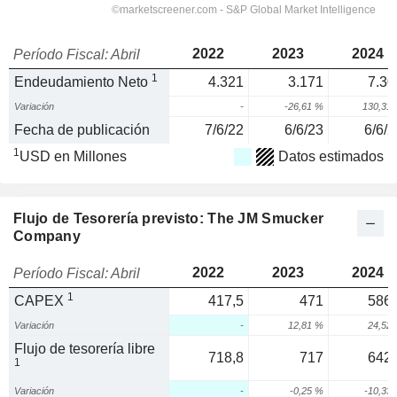
2022
2023
2024
Período Fiscal: Abril
1
Endeudamiento Neto
4.321
3.171
7.30
Variación
-
-26,61 %
130,31
Fecha de publicación
7/6/22
6/6/23
6/6/2
1
USD en Millones
Datos estimados
Flujo de Tesorería previsto: The JM Smucker
Company
2022
2023
2024
Período Fiscal: Abril
1
CAPEX
417,5
471
586,
Variación
-
12,81 %
24,52
Flujo de tesorería libre
718,8
717
642,
1
Variación
-
-0,25 %
-10,33