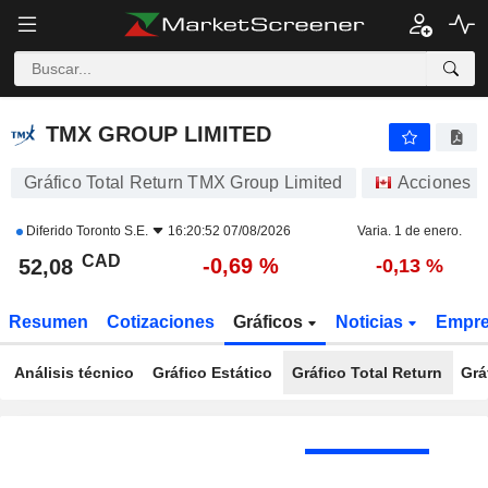
TMX GROUP LIMITED
52,08
$
-0,69 %
TMX GROUP LIMITED
Gráfico Total Return TMX Group Limited
Acciones
Diferido
Toronto S.E.
16:20:52 07/08/2026
Varia. 1 de enero.
CAD
-0,69 %
52,08
-0,13 %
Resumen
Cotizaciones
Gráficos
Noticias
Empr
Análisis técnico
Gráfico Estático
Gráfico Total Return
Grá