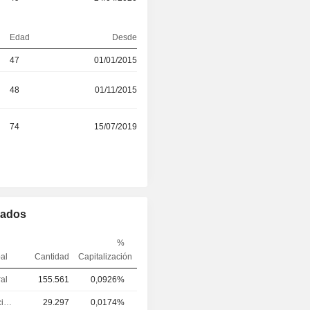
Edad
Desde
47
01/01/2015
48
01/11/2015
74
15/07/2019
mados
%
pal
Cantidad
Capitalización
ral
155.561
0,0926%
Director financiero
29.297
0,0174%