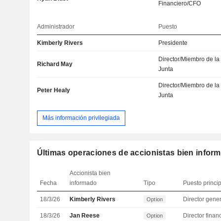
Financiero/CFO
Administrador
Puesto
Kimberly Rivers
Presidente
Director/Miembro de la
Richard May
Junta
Director/Miembro de la
Peter Healy
Junta
Más información privilegiada
Últimas operaciones de accionistas bien infor
Accionista bien
Fecha
informado
Tipo
Puesto princi
18/3/26
Kimberly Rivers
Director gene
Option
18/3/26
Jan Reese
Option