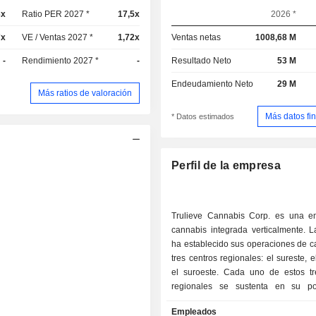
3x
Ratio PER 2027 *
17,5x
2026 *
7x
VE / Ventas 2027 *
1,72x
Ventas netas
1008,68 M
-
Rendimiento 2027 *
-
Resultado Neto
53 M
Endeudamiento Neto
29 M
Más ratios de valoración
Más datos fi
* Datos estimados
Perfil de la empresa
Trulieve Cannabis Corp. es una 
cannabis integrada verticalmente. 
ha establecido sus operaciones de c
tres centros regionales: el sureste, e
el suroeste. Cada uno de estos tr
regionales se sustenta en su po
mercado en los estados clave de
Empleados
Pensilvania y Arizona. La empres