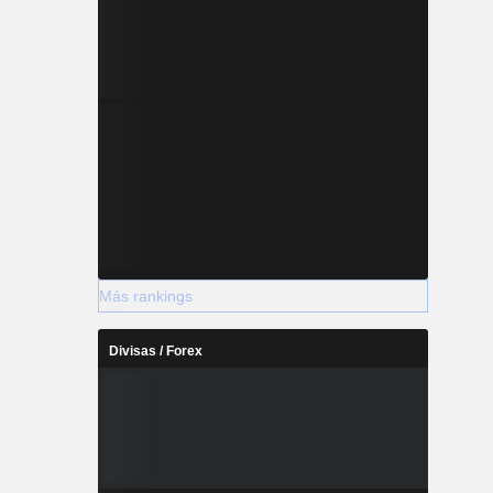
Más rankings
Divisas / Forex