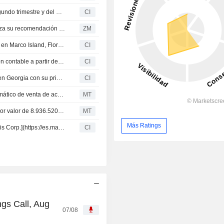
Trulieve Cannabis Corp. presenta sus resultados del segundo trimestre y del primer semestre de 2026
CI
TRULIEVE CANNABIS CORP. : Cantor Fitzgerald actualiza su recomendación a compra
ZM
Trulieve Cannabis Corp. inaugura un nuevo dispensario en Marco Island, Florida
CI
Trulieve Cannabis Corp. anuncia cambios en su dirección contable a partir del 30 de junio de 2026
CI
Trulieve celebra el lanzamiento del cannabis medicinal en Georgia con su primera venta
CI
Trulieve Cannabis anuncia la cancelación del plan automático de venta de acciones de su directiva
MT
Un alto directivo de Trulieve Cannabis vende acciones por valor de 8.936.520 USD, según un registro reciente de la SEC
MT
Más Ratings
Jason Pernell dejará la presidencia de [Trulieve Cannabis Corp.](https://es.marketscreener.com/cotizacion/accion/TRULIEVE-CANNABIS-CORP-46843333/) el 11 de junio de 2026
CI
gs Call, Aug
07/08