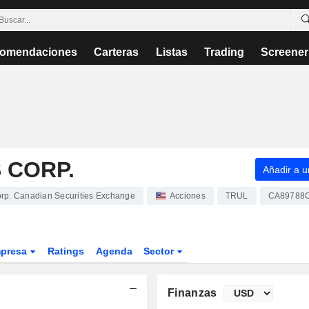
omendaciones
Carteras
Listas
Trading
Screener
 CORP.
Añadir a un
rp. Canadian Securities Exchange
Acciones
TRUL
CA89788
presa
Ratings
Agenda
Sector
Finanzas