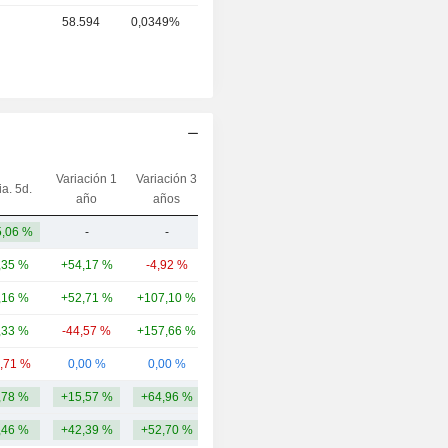
58.594
0,0349%
Variación 1
Variación 3
ia. 5d.
Capi.($)
año
años
,06 %
-
-
1682,69 M
,35 %
+54,17 %
-4,92 %
2460,44 M
,16 %
+52,71 %
+107,10 %
1682,69 M
,33 %
-44,57 %
+157,66 %
506 M
0,71 %
0,00 %
0,00 %
54,81 M
,78 %
+15,57 %
+64,96 %
1175,96 M
,46 %
+42,39 %
+52,70 %