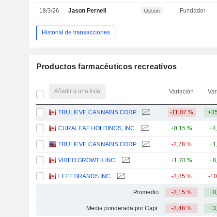
18/3/26
Jason Pernell
Fundador
Option
Historial de transacciones
Productos farmacéuticos recreativos
Añadir a una lista
Variación
Var
TRULIEVE CANNABIS CORP.
-11,07 %
+35
CURALEAF HOLDINGS, INC.
+0,15 %
+4
TRULIEVE CANNABIS CORP.
-2,78 %
+1
VIREO GROWTH INC.
+1,78 %
+8
LEEF BRANDS INC.
-3,85 %
-1
Promedio
-3,15 %
+0
Media ponderada por Capi.
-3,48 %
+3