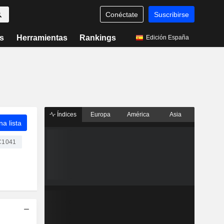
Conéctate
Suscribirse
s
Herramientas
Rankings
Edición España
Índices
Europa
América
Asia
a lista
C1041