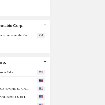
annabis Corp.
TRULIEVE CANNABIS CORP. : Cantor Fitzgerald actualiza su recomendación a compra
ZM
orp.
enue Falls
Earnings Flash (TRLV) Trulieve Cannabis Corp. Reports Q2 Revenue $271.0M, vs. FactSet Est of $268.5M
Earnings Flash (TRLV) Trulieve Cannabis Corp. Posts Q2 Adjusted EPS $0.11 per Share, vs. FactSet Est of $0.03