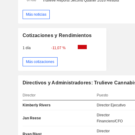
Trulieve Reports Second Quarter 2026 Results
Más noticias
Cotizaciones y Rendimientos
1 día
-11,07 %
Más cotizaciones
Directivos y Administradores: Trulieve Cannabi
Director
Puesto
Kimberly Rivers
Director Ejecutivo
Director
Jan Reese
Financiero/CFO
Director
Ryan Blust