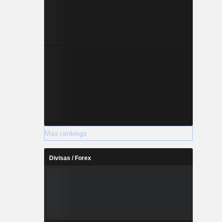
Más rankings
Divisas / Forex