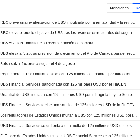
Menciones
Re
RBC prevé una revalorización de UBS impulsada por la rentabilidad y la retribución al accionista
RBC eleva el precio objetivo de UBS tras los avances estructurales del segundo trimestre
UBS AG : RBC mantiene su recomendación de compra
UBS eleva al 3,2% su previsión de crecimiento del PIB de Canadá para el segundo trimestre, pero anticipa un segundo semestre más débil
Bolsa suiza: factores a seguir el 4 de agosto
Reguladores EEUU multan a UBS con 125 millones de dólares por infracciones sobre lavado de dinero
UBS Financial Services, sancionada con 125 millones USD por el FinCEN
Una filial de UBS, multada con 125 millones USD por infringir la Ley de Secreto Bancario de EE. UU.
UBS Financial Services recibe una sancion de 125 millones USD de la FinCEN
Los reguladores de Estados Unidos multan a UBS con 125 millones USD por infracciones de blanqueo de capitales
UBS Financial Services se enfrenta a una multa de 125 millones USD del Tesoro de EE. UU. por infringir la Ley de Secreto Bancario
El Tesoro de Estados Unidos multa a UBS Financial Services con 125 millones USD por infracciones de la ley de secreto bancario