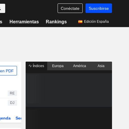
Conéctate
Suscribirse
s
Herramientas
Rankings
Edición España
Índices
Europa
América
Asia
 en PDF
RE
DJ
genda
Sector
Derivados
ETFs