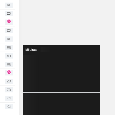
RE
ZD
ZD
RE
RE
Mi Lista
MT
RE
ZD
ZD
CI
CI