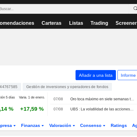
omendaciones
Carteras
Listas
Trading
Screener
Añadir a una lista
Informe
44767585
Gestión de inversiones y operadores de fondos
ción 5 días
Varia. 1 de enero.
07/08
Oro toca máximo en siete semanas tras débiles datos de empleo en EEUU
,14 %
+17,59 %
07/08
UBS : La volatilidad de las acciones tecnológicas alcanza su punto más alto desde el crash de las puntocom -- Market Talk
presa
Finanzas
Valoración
Consenso
Ratings
A