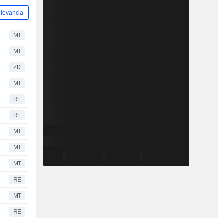
levancia
MT
MT
ZD
MT
RE
RE
MT
MT
MT
RE
MT
RE