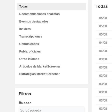
Todas
Todas
Recomendaciones analistas
05/08
Eventos destacados
05/08
Insiders
05/08
Transcripciones
04/08
Comunicados
04/08
Publs. oficiales
Otros idiomas
03/08
Artículos de MarketScreener
03/08
Estrategias MarketScreener
03/08
03/08
03/08
Filtros
03/08
Buscar
03/08