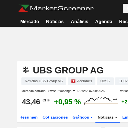
Mercado
Noticias
Análisis
Agenda
Rec
UBS GROUP AG
Noticias UBS Group AG
Acciones
UBSG
CH02
Mercado cerrado -
Swiss Exchange
17:30:53 07/08/2026
Varia
43,46
+0,95 %
CHF
+2
Resumen
Cotizaciones
Gráficos
Noticias
Em