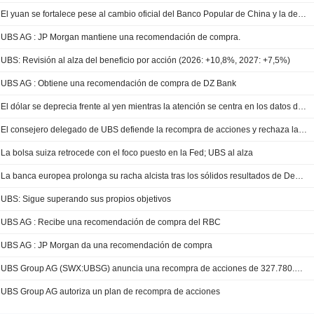
El yuan se fortalece pese al cambio oficial del Banco Popular de China y la debilidad del dólar
UBS AG : JP Morgan mantiene una recomendación de compra.
UBS: Revisión al alza del beneficio por acción (2026: +10,8%, 2027: +7,5%)
UBS AG : Obtiene una recomendación de compra de DZ Bank
El dólar se deprecia frente al yen mientras la atención se centra en los datos de inflación
El consejero delegado de UBS defiende la recompra de acciones y rechaza las exigencias de capital
La bolsa suiza retrocede con el foco puesto en la Fed; UBS al alza
La banca europea prolonga su racha alcista tras los sólidos resultados de Deutsche Bank y UBS
UBS: Sigue superando sus propios objetivos
UBS AG : Recibe una recomendación de compra del RBC
UBS AG : JP Morgan da una recomendación de compra
UBS Group AG (SWX:UBSG) anuncia una recompra de acciones de 327.780.516 títulos, representativos del 10% del capital, por 3.000 millones USD.
UBS Group AG autoriza un plan de recompra de acciones