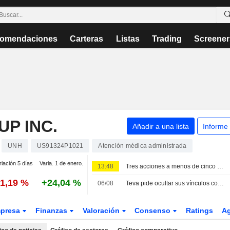
omendaciones
Carteras
Listas
Trading
Screener
P INC.
Añadir a una lista
Informe
UNH
US91324P1021
Atención médica administrada
riación 5 días
Varia. 1 de enero.
13:48
Tres acciones a menos de cinco veces los beneficios: ¿oportunidad o trampa?
-1,19 %
+24,04 %
06/08
Teva pide ocultar sus vínculos con Israel ante el jurado por la guerra en Gaza
presa
Finanzas
Valoración
Consenso
Ratings
A