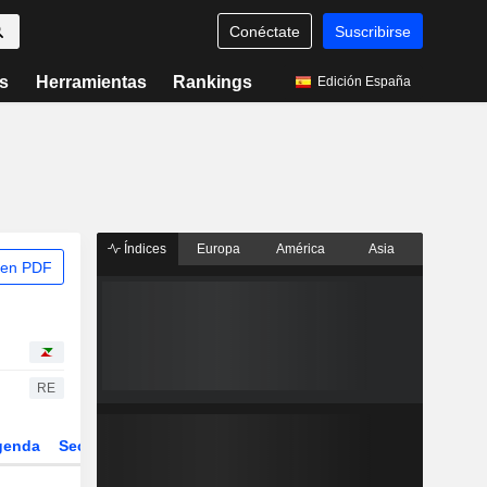
Conéctate
Suscribirse
s
Herramientas
Rankings
Edición España
Índices
Europa
América
Asia
 en PDF
RE
genda
Sector
Derivados
ETFs