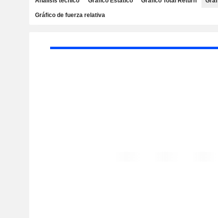
Análisis técnico
Gráfico Estático
Gráfico Total Return
Gráf
Gráfico de fuerza relativa