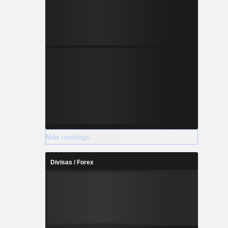
Más rankings
Divisas / Forex