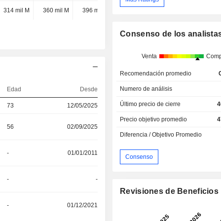
314 mil M
360 mil M
396 mil M
-
Consenso de los analista
Venta
Comp
Recomendación promedio
Numero de análisis
Edad
Desde
Último precio de cierre
4
73
12/05/2025
Precio objetivo promedio
4
56
02/09/2025
Diferencia / Objetivo Promedio
-
01/01/2011
Consenso
-
-
Revisiones de Beneficios
-
01/12/2021