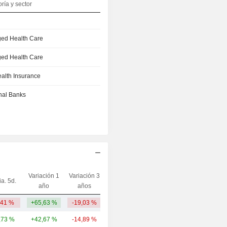
ría y sector
ed Health Care
ed Health Care
ealth Insurance
nal Banks
Variación 1
Variación 3
ia. 5d.
Capi.($)
año
años
,41 %
+65,63 %
-19,03 %
367 mil M
,73 %
+42,67 %
-14,89 %
84,88 mil M