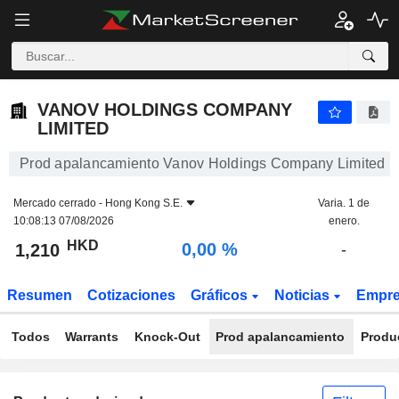
VANOV HOLDINGS COMPANY LIMITED
1,210
$
0,00 %
VANOV HOLDINGS COMPANY
LIMITED
Prod apalancamiento Vanov Holdings Company Limited
Mercado cerrado -
Hong Kong S.E.
Varia. 1 de
10:08:13 07/08/2026
enero.
HKD
0,00 %
1,210
-
Resumen
Cotizaciones
Gráficos
Noticias
Empr
Todos
Warrants
Knock-Out
Prod apalancamiento
Produ