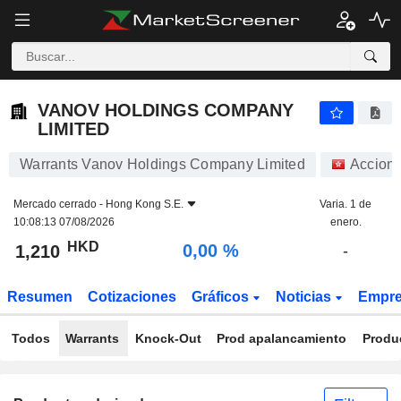
VANOV HOLDINGS COMPANY LIMITED
1,210
$
0,00 %
VANOV HOLDINGS COMPANY
LIMITED
Warrants Vanov Holdings Company Limited
Accion
Mercado cerrado -
Hong Kong S.E.
Varia. 1 de
10:08:13 07/08/2026
enero.
HKD
0,00 %
1,210
-
Resumen
Cotizaciones
Gráficos
Noticias
Empr
Todos
Warrants
Knock-Out
Prod apalancamiento
Produ