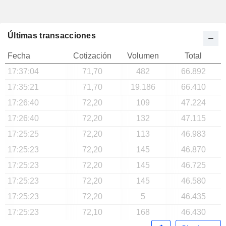
Últimas transacciones
Fecha
Cotización
Volumen
Total
17:37:04
71,70
482
66.892
17:35:21
71,70
19.186
66.410
17:26:40
72,20
109
47.224
17:26:40
72,20
132
47.115
17:25:25
72,20
113
46.983
17:25:23
72,20
145
46.870
17:25:23
72,20
145
46.725
17:25:23
72,20
145
46.580
17:25:23
72,20
5
46.435
17:25:23
72,10
168
46.430