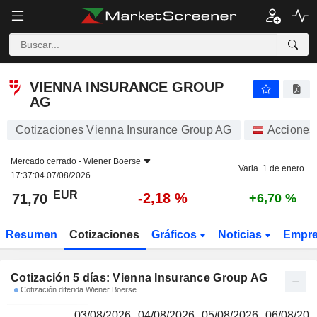
VIENNA INSURANCE GROUP AG
71,70
€
VIENNA INSURANCE GROUP
AG
Cotizaciones Vienna Insurance Group AG
Acciones
Mercado cerrado -
Wiener Boerse
Varia. 1 de enero.
17:37:04 07/08/2026
EUR
-2,18 %
71,70
+6,70 %
Resumen
Cotizaciones
Gráficos
Noticias
Empr
Cotización 5 días: Vienna Insurance Group AG
Cotización diferida Wiener Boerse
03/08/2026
04/08/2026
05/08/2026
06/08/202