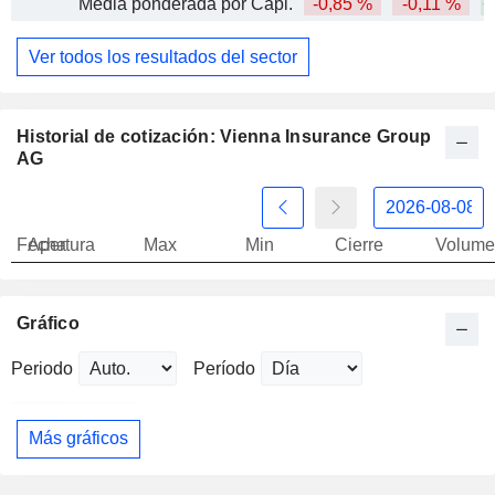
Media ponderada por Capi.
-0,85 %
-0,11 %
+
Ver todos los resultados del sector
Historial de cotización: Vienna Insurance Group
AG
Fecha
Apertura
Max
Min
Cierre
Volume
Gráfico
Periodo
Período
Más gráficos