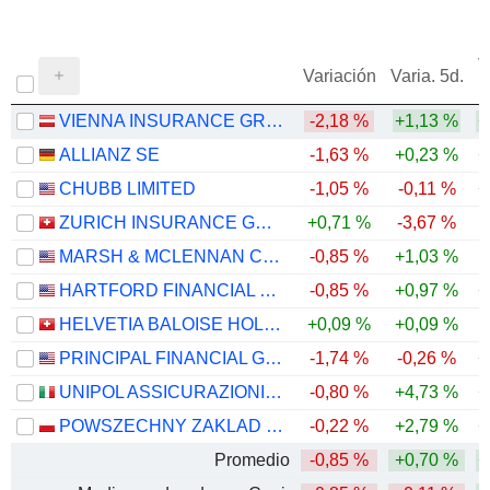
V
Variación
Varia. 5d.
VIENNA INSURANCE GROUP AG
-2,18 %
+1,13 %
+
ALLIANZ SE
-1,63 %
+0,23 %
+
CHUBB LIMITED
-1,05 %
-0,11 %
+
ZURICH INSURANCE GROUP LTD
+0,71 %
-3,67 %
MARSH & MCLENNAN COMPANIES
-0,85 %
+1,03 %
HARTFORD FINANCIAL SERVICES GROUP (THE), INC.
-0,85 %
+0,97 %
+
HELVETIA BALOISE HOLDING AG
+0,09 %
+0,09 %
PRINCIPAL FINANCIAL GROUP, INC.
-1,74 %
-0,26 %
+
UNIPOL ASSICURAZIONI S.P.A.
-0,80 %
+4,73 %
+
POWSZECHNY ZAKLAD UBEZPIECZE? SPÓLKA AKCYJNA
-0,22 %
+2,79 %
+
Promedio
-0,85 %
+0,70 %
+