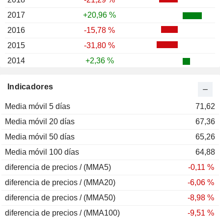
2017
+20,96 %
2016
-15,78 %
2015
-31,80 %
2014
+2,36 %
2013
-10,28 %
Indicadores
2012
+31,86 %
Media móvil 5 días
2011
-21,28 %
71,62
Media móvil 20 días
2010
+8,04 %
67,36
Media móvil 50 días
2009
+49,25 %
65,26
Media móvil 100 días
2008
-56,15 %
64,88
diferencia de precios / (MMA5)
2007
+3,38 %
-0,11 %
diferencia de precios / (MMA20)
2006
+6,72 %
-6,06 %
diferencia de precios / (MMA50)
2005
+16,31 %
-8,98 %
diferencia de precios / (MMA100)
-9,51 %